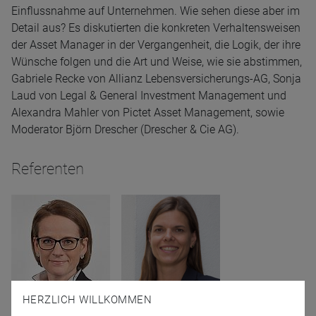
Einflussnahme auf Unternehmen. Wie sehen diese aber im
Detail aus? Es diskutierten die konkreten Verhaltensweisen
der Asset Manager in der Vergangenheit, die Logik, der ihre
Wünsche folgen und die Art und Weise, wie sie abstimmen,
Gabriele Recke von Allianz Lebensversicherungs-AG, Sonja
Laud von Legal & General Investment Management und
Alexandra Mahler von Pictet Asset Management, sowie
Moderator Björn Drescher (Drescher & Cie AG).
Referenten
HERZLICH WILLKOMMEN
Sonja Laud
Gabriele Recke