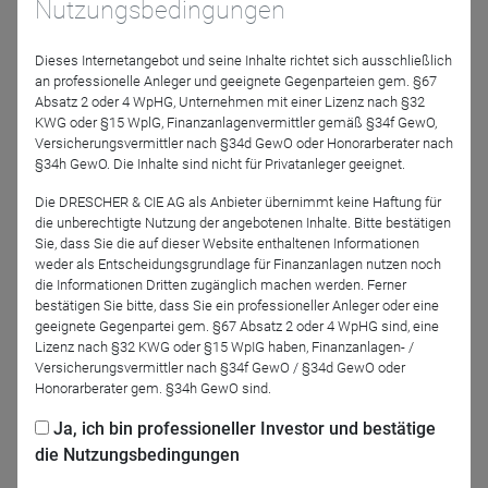
Nutzungsbedingungen
L&G
Allianz Investment
Management SE
Dieses Internetangebot und seine Inhalte richtet sich ausschließlich
an professionelle Anleger und geeignete Gegenparteien gem. §67
Absatz 2 oder 4 WpHG, Unternehmen mit einer Lizenz nach §32
KWG oder §15 WplG, Finanzanlagenvermittler gemäß §34f GewO,
Versicherungsvermittler nach §34d GewO oder Honorarberater nach
§34h GewO. Die Inhalte sind nicht für Privatanleger geeignet.
Die DRESCHER & CIE AG als Anbieter übernimmt keine Haftung für
die unberechtigte Nutzung der angebotenen Inhalte. Bitte bestätigen
Sie, dass Sie die auf dieser Website enthaltenen Informationen
Alexandra Mahler
weder als Entscheidungsgrundlage für Finanzanlagen nutzen noch
Pictet Asset
die Informationen Dritten zugänglich machen werden. Ferner
Management
bestätigen Sie bitte, dass Sie ein professioneller Anleger oder eine
geeignete Gegenpartei gem. §67 Absatz 2 oder 4 WpHG sind, eine
Lizenz nach §32 KWG oder §15 WpIG haben, Finanzanlagen- /
Moderation
Versicherungsvermittler nach §34f GewO / §34d GewO oder
Honorarberater gem. §34h GewO sind.
Ja, ich bin professioneller Investor und bestätige
die Nutzungsbedingungen