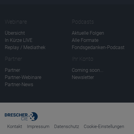
Name
CPref
Anbieter
D&C
Zweck
Webinare
Podcasts
Ablauf
1 Jahr
Übersicht
Aktuelle Folgen
In Kürze LIVE
Alle Formate
Replay / Mediathek
Fondsgedanken-Podcast
Partner
Ihr Konto
Partner
Coming soon...
Partner-Webinare
Newsletter
Partner-News
Kontakt
Impressum
Datenschutz
Cookie-Einstellungen