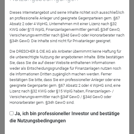
Dieses Internetangebot und seine Inhalte richtet sich ausschließlich
an professionelle Anleger und geeignete Gegenparteien gem. §67
Absatz 2 oder 4 WpHG, Unternehmen mit einer Lizenz nach §32
KWG oder §15 WplG, Finanzanlagenvermittler gemäß §34f GewO,
Versicherungsvermittler nach §34d GewO oder Honorarberater nach
§34h GewO. Die Inhalte sind nicht für Privatanleger geeignet.
Die DRESCHER & CIE AG als Anbieter übernimmt keine Haftung für
die unberechtigte Nutzung der angebotenen Inhalte. Bitte bestätigen
Roman Kostal
Sie, dass Sie die auf dieser Website enthaltenen Informationen
TBF Global Asset
weder als Entscheidungsgrundlage für Finanzanlagen nutzen noch
Management GmbH
die Informationen Dritten zugänglich machen werden. Ferner
bestätigen Sie bitte, dass Sie ein professioneller Anleger oder eine
geeignete Gegenpartei gem. §67 Absatz 2 oder 4 WpHG sind, eine
Moderation
Lizenz nach §32 KWG oder §15 WpIG haben, Finanzanlagen- /
Versicherungsvermittler nach §34f GewO / §34d GewO oder
Honorarberater gem. §34h GewO sind.
Ja, ich bin professioneller Investor und bestätige
die Nutzungsbedingungen