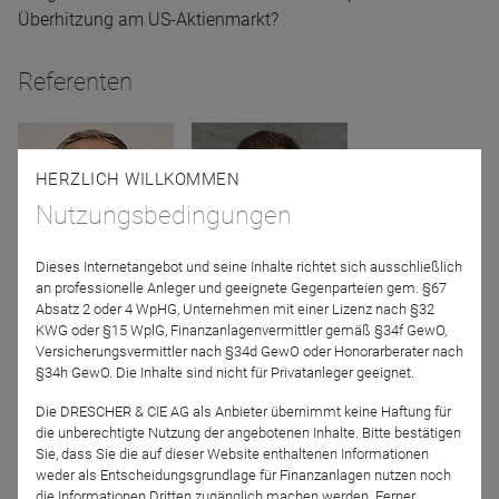
Überhitzung am US-Aktienmarkt?
Referenten
HERZLICH WILLKOMMEN
Nutzungsbedingungen
Dieses Internetangebot und seine Inhalte richtet sich ausschließlich
an professionelle Anleger und geeignete Gegenparteien gem. §67
Stefan Riße
Ufuk Boydak
Absatz 2 oder 4 WpHG, Unternehmen mit einer Lizenz nach §32
ACATIS Investment KVG
LOYS AG
KWG oder §15 WplG, Finanzanlagenvermittler gemäß §34f GewO,
mbH
Versicherungsvermittler nach §34d GewO oder Honorarberater nach
§34h GewO. Die Inhalte sind nicht für Privatanleger geeignet.
Moderation
Die DRESCHER & CIE AG als Anbieter übernimmt keine Haftung für
die unberechtigte Nutzung der angebotenen Inhalte. Bitte bestätigen
Sie, dass Sie die auf dieser Website enthaltenen Informationen
weder als Entscheidungsgrundlage für Finanzanlagen nutzen noch
die Informationen Dritten zugänglich machen werden. Ferner