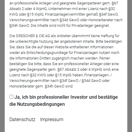
Referenten
an professionelle Anleger und geeignete Gegenparteien gem. §67
Absatz 2 oder 4 WpHG, Unternehmen mit einer Lizenz nach §32
KWG oder §15 WplG, Finanzanlagenvermittler gemäß §34f GewO,
Versicherungsvermittler nach §34d GewO oder Honorarberater nach
§34h GewO. Die Inhalte sind nicht für Privatanleger geeignet.
Die DRESCHER & CIE AG als Anbieter übernimmt keine Haftung für
die unberechtigte Nutzung der angebotenen Inhalte. Bitte bestätigen
Sie, dass Sie die auf dieser Website enthaltenen Informationen
weder als Entscheidungsgrundlage für Finanzanlagen nutzen noch
die Informationen Dritten zugänglich machen werden. Ferner
Kilian Stemberger
bestätigen Sie bitte, dass Sie ein professioneller Anleger oder eine
DJE Kapital AG
geeignete Gegenpartei gem. §67 Absatz 2 oder 4 WpHG sind, eine
Lizenz nach §32 KWG oder §15 WpIG haben, Finanzanlagen- /
Versicherungsvermittler nach §34f GewO / §34d GewO oder
Honorarberater gem. §34h GewO sind.
Zurück
Ja, ich bin professioneller Investor und bestätige
die Nutzungsbedingungen
Datenschutz
Impressum