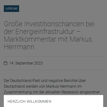
LOYS AG
Große Investitionschancen bei
der Energieinfrastruktur –
Marktkommentar mit Markus
Herrmann
14. September 2023
Der Deutschland-Pakt und negative Berichte über
Deutschland werden von Markus Herrmann im
Zusammenhang mit der aktuellen Rezession eingeordnet.
Er erläutert, was Verschiebungen der Zyklen innerhalb
HERZLICH WILLKOMMEN
einzelner Branchen bedeuten. Außerdem geht Markus