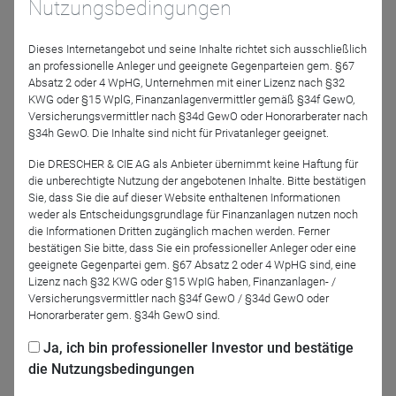
Nutzungsbedingungen
Herrmann auf die Top- und Flop Positionen im
vergangenen Monat ein. Ein positiver Blick geht nach
Dieses Internetangebot und seine Inhalte richtet sich ausschließlich
Großbritannien sowie auf die großen Investitionschancen
an professionelle Anleger und geeignete Gegenparteien gem. §67
bei der Energieinfrastruktur.
Absatz 2 oder 4 WpHG, Unternehmen mit einer Lizenz nach §32
KWG oder §15 WplG, Finanzanlagenvermittler gemäß §34f GewO,
Versicherungsvermittler nach §34d GewO oder Honorarberater nach
Referenten
§34h GewO. Die Inhalte sind nicht für Privatanleger geeignet.
Die DRESCHER & CIE AG als Anbieter übernimmt keine Haftung für
die unberechtigte Nutzung der angebotenen Inhalte. Bitte bestätigen
Sie, dass Sie die auf dieser Website enthaltenen Informationen
weder als Entscheidungsgrundlage für Finanzanlagen nutzen noch
die Informationen Dritten zugänglich machen werden. Ferner
bestätigen Sie bitte, dass Sie ein professioneller Anleger oder eine
geeignete Gegenpartei gem. §67 Absatz 2 oder 4 WpHG sind, eine
Lizenz nach §32 KWG oder §15 WpIG haben, Finanzanlagen- /
Markus Herrmann
Versicherungsvermittler nach §34f GewO / §34d GewO oder
LOYS AG
Honorarberater gem. §34h GewO sind.
Ja, ich bin professioneller Investor und bestätige
die Nutzungsbedingungen
Zurück