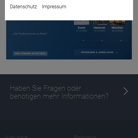
Datenschutz
Impressum
Name
CPref
Anbieter
D&C
Zweck
Ablauf
1 Jahr
Haben Sie Fragen oder
benötigen mehr Informationen?
Webinare
Podcasts