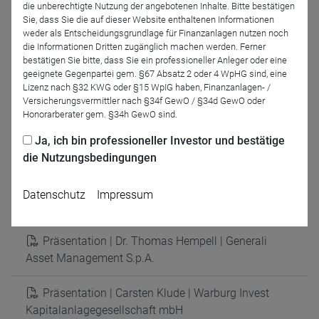
Moderation
die unberechtigte Nutzung der angebotenen Inhalte. Bitte bestätigen
Sie, dass Sie die auf dieser Website enthaltenen Informationen
weder als Entscheidungsgrundlage für Finanzanlagen nutzen noch
die Informationen Dritten zugänglich machen werden. Ferner
bestätigen Sie bitte, dass Sie ein professioneller Anleger oder eine
geeignete Gegenpartei gem. §67 Absatz 2 oder 4 WpHG sind, eine
Lizenz nach §32 KWG oder §15 WpIG haben, Finanzanlagen- /
Versicherungsvermittler nach §34f GewO / §34d GewO oder
Honorarberater gem. §34h GewO sind.
Ja, ich bin professioneller Investor und bestätige
Dirk Arning
die Nutzungsbedingungen
DRESCHER & CIE AG
Datenschutz
Impressum
Präsentationen
Präsentation | Dr. Thomas Hempell | Generali
Asset Management S.p.A.
Präsentation | Carsten Klude | Warburg Invest
Kapitalanlagegesellschaft mbH