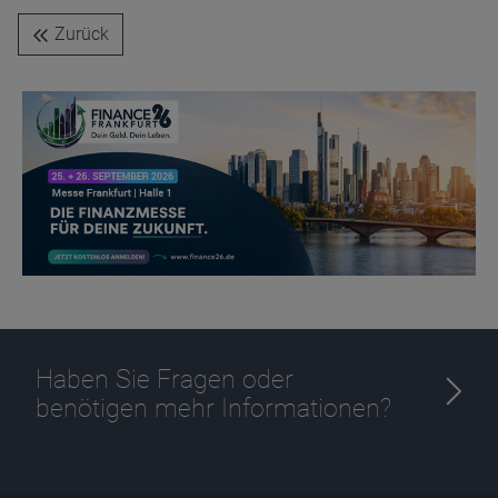
Name
CPref
Zurück
Anbieter
D&C
Zweck
Ablauf
1 Jahr
Haben Sie Fragen oder
benötigen mehr Informationen?