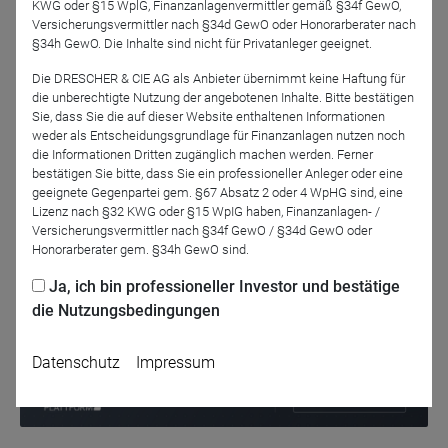
der rückläufigen Liquidität und der Sorgen um die
KWG oder §15 WplG, Finanzanlagenvermittler gemäß §34f GewO,
Konjunktur. DJE-Gründer Dr. Jens Ehrhardt analysiert in
Versicherungsvermittler nach §34d GewO oder Honorarberater nach
§34h GewO. Die Inhalte sind nicht für Privatanleger geeignet.
seinem Vortrag auf dem Fondskongress am 30.03.2023
die aktuelle Lage an den Kapitalmärkten, wirft einen Blick
Die DRESCHER & CIE AG als Anbieter übernimmt keine Haftung für
auf die Faktoren, die das restliche Börsenjahr bestimmen
die unberechtigte Nutzung der angebotenen Inhalte. Bitte bestätigen
Sie, dass Sie die auf dieser Website enthaltenen Informationen
könnten und wie man sich als Investor am besten
weder als Entscheidungsgrundlage für Finanzanlagen nutzen noch
positioniert.
die Informationen Dritten zugänglich machen werden. Ferner
bestätigen Sie bitte, dass Sie ein professioneller Anleger oder eine
geeignete Gegenpartei gem. §67 Absatz 2 oder 4 WpHG sind, eine
Zurück
Lizenz nach §32 KWG oder §15 WpIG haben, Finanzanlagen- /
Versicherungsvermittler nach §34f GewO / §34d GewO oder
Honorarberater gem. §34h GewO sind.
Ja, ich bin professioneller Investor und bestätige
die Nutzungsbedingungen
Datenschutz
Impressum