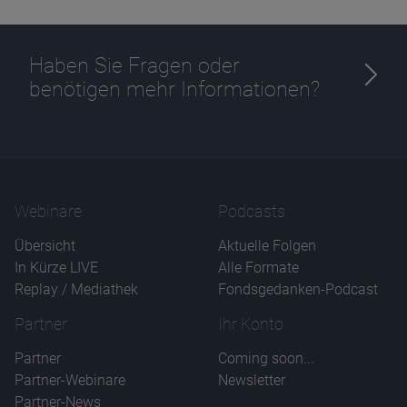
Haben Sie Fragen oder
benötigen mehr Informationen?
Name
CPref
Anbieter
D&C
Zweck
Ablauf
1 Jahr
Webinare
Podcasts
Übersicht
Aktuelle Folgen
In Kürze LIVE
Alle Formate
Replay / Mediathek
Fondsgedanken-Podcast
Partner
Ihr Konto
Partner
Coming soon...
Partner-Webinare
Newsletter
Partner-News