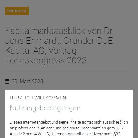
DJE Kapital
Kapitalmarktausblick von Dr.
Jens Ehrhardt, Gründer DJE
Kapital AG, Vortrag
Fondskongress 2023
30. März 2023
HERZLICH WILLKOMMEN
War das schon das Börsentief?
Nutzungsbedingungen
War das schon das Börsentief, oder erleben wir nur eine
Dieses Internetangebot und seine Inhalte richtet sich ausschließlich
weitere Bärenmarktrallye? Eine berechtigte Frage
an professionelle Anleger und geeignete Gegenparteien gem. §67
angesichts der Börsen, die sich seit Oktober 2022 erholen,
Absatz 2 oder 4 WpHG, Unternehmen mit einer Lizenz nach §32