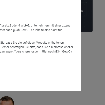
7 Absatz 2 oder 4 WpHG, Unternehmen mit einer Lizenz
r nach §34h GewO. Die Inhalte sind nicht für
insniveau und
Sie, dass Sie die auf dieser Website enthaltenen
osten zu
rner bestätigen Sie bitte, dass Sie ein professioneller
Gebäude
zanlagen- / Versicherungsvermittler nach §34f GewO /
Fonds und
eration