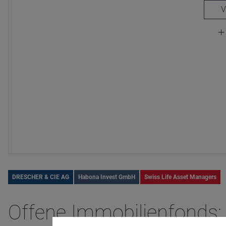
DRESCHER & CIE AG
Habona Invest GmbH
Swiss Life Asset Managers
Offene Immobilienfonds