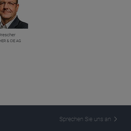
Drescher
ER & CIE AG
Sprechen Sie uns an