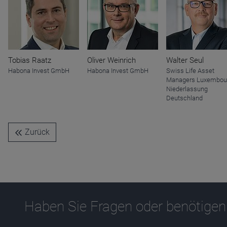
Name
CPref
Anbieter
D&C
Zweck
Ablauf
1 Jahr
Tobias Raatz
Oliver Weinrich
Walter Seul
Habona Invest GmbH
Habona Invest GmbH
Swiss Life Asset
Managers Luxembour
Niederlassung
Deutschland
Zurück
Haben Sie Fragen oder benötigen