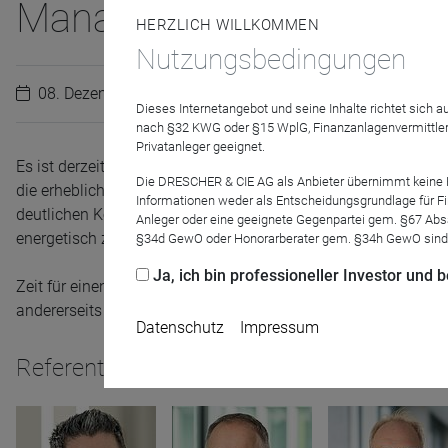
Management?
HERZLICH WILLKOMMEN
Nutzungsbedingungen
08. Dezember 2022
Dieses Internetangebot und seine Inhalte richtet sich
nach §32 KWG oder §15 WplG, Finanzanlagenvermittler
Privatanleger geeignet.
Es ist derzeit viel zu tun für die Manager von
Offenen Immobil
Die DRESCHER & CIE AG als Anbieter übernimmt keine Haf
die erhebliche Inflation alte Gewohnheiten und Gewissheiten, 
Informationen weder als Entscheidungsgrundlage für Fin
deutlichen Kostensteigerungen. Die zweite Miete wird zur e
Anleger oder eine geeignete Gegenpartei gem. §67 Abs
energetisch zu optimieren und das Einkaufsverhalten zu ände
§34d GewO oder Honorarberater gem. §34h GewO sind
Ja, ich bin professioneller Investor und
Zeit für einen Erfahrungsaustausch aus verschiedenen Blickwi
andererseits auf deutsche Nahversorgungsimmobilien spezial
Datenschutz
Impressum
Referenten