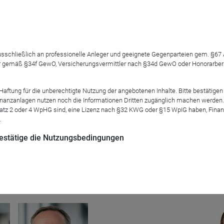
 ausschließlich an professionelle Anleger und geeignete Gegenparteien gem. §6
 gemäß §34f GewO, Versicherungsvermittler nach §34d GewO oder Honorarberate
ienfonds
. Auf der einen Seite verändern das stark gestiegene Z
tung für die unberechtigte Nutzung der angebotenen Inhalte. Bitte bestätigen 
auf der anderen Seite führen die drastisch gestiegenen Energiek
anzanlagen nutzen noch die Informationen Dritten zugänglich machen werden. Fe
rsten Miete. Das beschleunigt die Bemühungen, die bestehenden 
atz 2 oder 4 WpHG sind, eine Lizenz nach §32 KWG oder §15 WpIG haben, Finan
rn.
.
 bestätige die Nutzungsbedingungen
nkeln: einerseits mit den Managern eines breit diversifizierten 
isierte Manager.
Mod