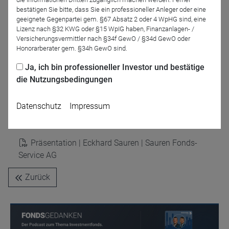
bestätigen Sie bitte, dass Sie ein professioneller Anleger oder eine
geeignete Gegenpartei gem. §67 Absatz 2 oder 4 WpHG sind, eine
Lizenz nach §32 KWG oder §15 WpIG haben, Finanzanlagen- /
Versicherungsvermittler nach §34f GewO / §34d GewO oder
Honorarberater gem. §34h GewO sind.
Ja, ich bin professioneller Investor und bestätige
Paul Barthels
die Nutzungsbedingungen
DRESCHER & CIE AG
Datenschutz
Impressum
Präsentationen
Präsentation | Eckhard Sauren | Sauren Fonds-
Service AG
Zurück
Name
CPref
Anbieter
D&C
Zweck