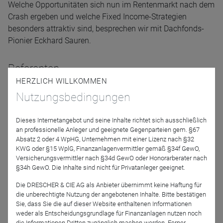
Welche Opportunitäten sich nun im Rentenmarkt nach dem
Crash ergeben und welche Fixed Income-Strategien
besonders attraktiv sind, besprechen wir mit Dachfonds-
Pionier Eckhard Sauren.
Referenten
HERZLICH WILLKOMMEN
Nutzungsbedingungen
Dieses Internetangebot und seine Inhalte richtet sich ausschließlich
an professionelle Anleger und geeignete Gegenparteien gem. §67
Absatz 2 oder 4 WpHG, Unternehmen mit einer Lizenz nach §32
KWG oder §15 WplG, Finanzanlagenvermittler gemäß §34f GewO,
Versicherungsvermittler nach §34d GewO oder Honorarberater nach
Eckhard Sauren
§34h GewO. Die Inhalte sind nicht für Privatanleger geeignet.
Die DRESCHER & CIE AG als Anbieter übernimmt keine Haftung für
die unberechtigte Nutzung der angebotenen Inhalte. Bitte bestätigen
Moderation
Sie, dass Sie die auf dieser Website enthaltenen Informationen
weder als Entscheidungsgrundlage für Finanzanlagen nutzen noch
die Informationen Dritten zugänglich machen werden. Ferner