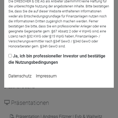
Die DRESCHER & CIE AG als Anbieter übernimmt keine Haftung für
Eyb & Wallwitz
die unberechtigte Nutzung der angebotenen Inhalte. Bitte bestätigen
Vermögensmanagement
Sie, dass Sie die auf dieser Website enthaltenen Informationen
GmbH
weder als Entscheidungsgrundlage für Finanzanlagen nutzen noch
die Informationen Dritten zugänglich machen werden. Ferner
bestätigen Sie bitte, dass Sie ein professioneller Anleger oder eine
Moderation
geeignete Gegenpartei gem. §67 Absatz 2 oder 4 WpHG sind, eine
Lizenz nach §32 KWG oder §15 WpIG haben, Finanzanlagen- /
Versicherungsvermittler nach §34f GewO / §34d GewO oder
Honorarberater gem. §34h GewO sind.
Ja, ich bin professioneller Investor und bestätige
die Nutzungsbedingungen
Datenschutz
Impressum
Frank Müller
DRESCHER & CIE AG
Präsentationen
Präsentation | Andreas Fitzner | Eyb & Wallwitz