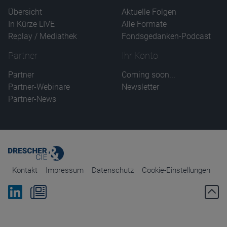
Übersicht
Aktuelle Folgen
In Kürze LIVE
Alle Formate
Replay / Mediathek
Fondsgedanken-Podcast
Partner
Ihr Konto
Partner
Coming soon...
Partner-Webinare
Newsletter
Partner-News
Kontakt
Impressum
Datenschutz
Cookie-Einstellungen
Bei Linkedin folgen
Zum Newsletter anmelden