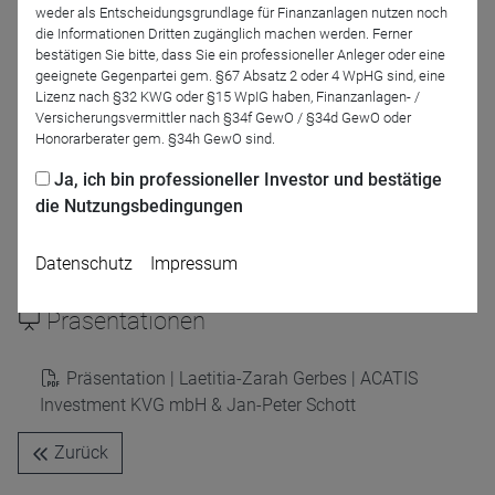
Moderation
weder als Entscheidungsgrundlage für Finanzanlagen nutzen noch
die Informationen Dritten zugänglich machen werden. Ferner
bestätigen Sie bitte, dass Sie ein professioneller Anleger oder eine
geeignete Gegenpartei gem. §67 Absatz 2 oder 4 WpHG sind, eine
Lizenz nach §32 KWG oder §15 WpIG haben, Finanzanlagen- /
Versicherungsvermittler nach §34f GewO / §34d GewO oder
Honorarberater gem. §34h GewO sind.
Ja, ich bin professioneller Investor und bestätige
die Nutzungsbedingungen
Dirk Arning
DRESCHER & CIE AG
Datenschutz
Impressum
Präsentationen
Präsentation | Laetitia-Zarah Gerbes | ACATIS
Investment KVG mbH & Jan-Peter Schott
Zurück
Name
CPref