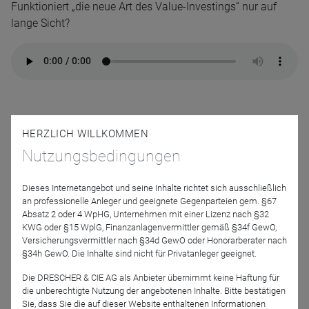
Funktioniert „die neue Art des Value-Investings“ nur auf
lange Sicht?
Referenten
HERZLICH WILLKOMMEN
Nutzungsbedingungen
Dieses Internetangebot und seine Inhalte richtet sich ausschließlich
an professionelle Anleger und geeignete Gegenparteien gem. §67
Absatz 2 oder 4 WpHG, Unternehmen mit einer Lizenz nach §32
KWG oder §15 WplG, Finanzanlagenvermittler gemäß §34f GewO,
Versicherungsvermittler nach §34d GewO oder Honorarberater nach
§34h GewO. Die Inhalte sind nicht für Privatanleger geeignet.
Laetitia-Zarah
Gerbes
Die DRESCHER & CIE AG als Anbieter übernimmt keine Haftung für
die unberechtigte Nutzung der angebotenen Inhalte. Bitte bestätigen
Sie, dass Sie die auf dieser Website enthaltenen Informationen