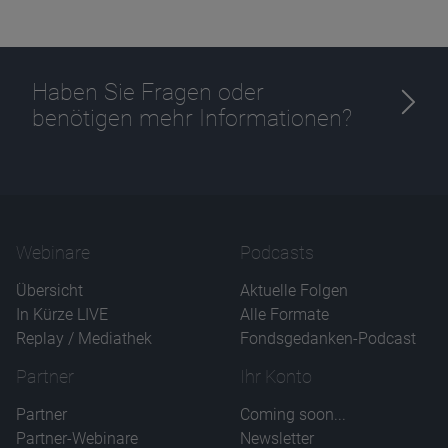
Haben Sie Fragen oder
benötigen mehr Informationen?
Webinare
Podcasts
Übersicht
Aktuelle Folgen
In Kürze LIVE
Alle Formate
Replay / Mediathek
Fondsgedanken-Podcast
Partner
Ihr Konto
Partner
Coming soon...
Partner-Webinare
Newsletter