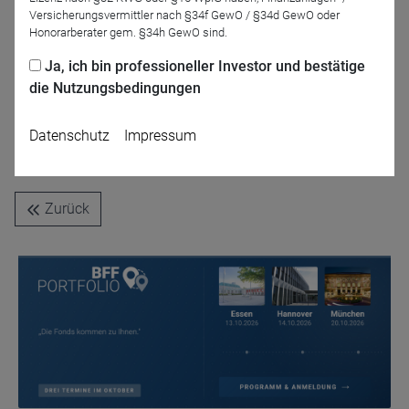
Versicherungsvermittler nach §34f GewO / §34d GewO oder
Paul Barthels
Honorarberater gem. §34h GewO sind.
DRESCHER & CIE AG
Ja, ich bin professioneller Investor und bestätige
die Nutzungsbedingungen
Präsentationen
Datenschutz
Impressum
Präsentation | Sebastian Schmidt | Robeco
Deutschland
Zurück
Name
CPref
Anbieter
D&C
Zweck
Ablauf
1 Jahr