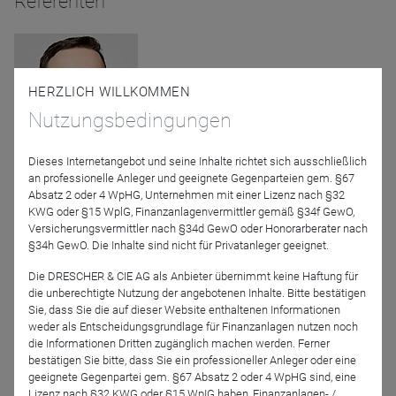
Referenten
HERZLICH WILLKOMMEN
Nutzungsbedingungen
Dieses Internetangebot und seine Inhalte richtet sich ausschließlich
Sebastian Schmidt
an professionelle Anleger und geeignete Gegenparteien gem. §67
Robeco Deutschland
Absatz 2 oder 4 WpHG, Unternehmen mit einer Lizenz nach §32
KWG oder §15 WplG, Finanzanlagenvermittler gemäß §34f GewO,
Versicherungsvermittler nach §34d GewO oder Honorarberater nach
Moderation
§34h GewO. Die Inhalte sind nicht für Privatanleger geeignet.
Die DRESCHER & CIE AG als Anbieter übernimmt keine Haftung für
die unberechtigte Nutzung der angebotenen Inhalte. Bitte bestätigen
Sie, dass Sie die auf dieser Website enthaltenen Informationen
weder als Entscheidungsgrundlage für Finanzanlagen nutzen noch
die Informationen Dritten zugänglich machen werden. Ferner
bestätigen Sie bitte, dass Sie ein professioneller Anleger oder eine
geeignete Gegenpartei gem. §67 Absatz 2 oder 4 WpHG sind, eine
Lizenz nach §32 KWG oder §15 WpIG haben, Finanzanlagen- /