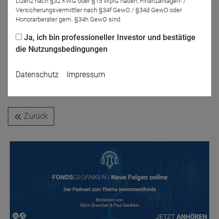
Lizenz nach §32 KWG oder §15 WpIG haben, Finanzanlagen- /
Versicherungsvermittler nach §34f GewO / §34d GewO oder
Honorarberater gem. §34h GewO sind.
Ja, ich bin professioneller Investor und bestätige
die Nutzungsbedingungen
Paul Barthels
Datenschutz
Impressum
DRESCHER & CIE AG
Zurück
Name
CPref
Anbieter
D&C
Zweck
Ablauf
1 Jahr