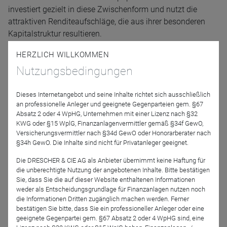
investiert gezielt in diese Zwischenform und nutzt die
attraktiven Renditeaufschläge, die aus ihrer besonderen
Kapitalstruktur resultieren.
HERZLICH WILLKOMMEN
Referenten
Nutzungsbedingungen
Dieses Internetangebot und seine Inhalte richtet sich ausschließlich
an professionelle Anleger und geeignete Gegenparteien gem. §67
Absatz 2 oder 4 WpHG, Unternehmen mit einer Lizenz nach §32
KWG oder §15 WplG, Finanzanlagenvermittler gemäß §34f GewO,
Versicherungsvermittler nach §34d GewO oder Honorarberater nach
§34h GewO. Die Inhalte sind nicht für Privatanleger geeignet.
Die DRESCHER & CIE AG als Anbieter übernimmt keine Haftung für
Hagen Fuchs
die unberechtigte Nutzung der angebotenen Inhalte. Bitte bestätigen
Zürcher Kantonalbank
Sie, dass Sie die auf dieser Website enthaltenen Informationen
weder als Entscheidungsgrundlage für Finanzanlagen nutzen noch
die Informationen Dritten zugänglich machen werden. Ferner
Moderation
bestätigen Sie bitte, dass Sie ein professioneller Anleger oder eine
geeignete Gegenpartei gem. §67 Absatz 2 oder 4 WpHG sind, eine