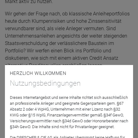
Markt aktiv zu nutzen.
Wir gehen der Frage nach, ob klassische Anleiheportfolios
heute durch Klumpenrisiken und hohe Zinssensitivität
verwundbarer sind, als viele Anleger vermuten. Sind
Unternehmensanleihen angesichts der weiter steigenden
Staatsverschuldung der verlässlichere Baustein im
Portfolio? Wir werfen einen Blick ins Portfolio und
diskutieren, wie sich mit einem aktiven Credit Ansatz
alternative Renditequellen erschließen lassen.
HERZLICH WILLKOMMEN
Nutzungsbedingungen
Referenten
Dieses Internetangebot und seine Inhalte richtet sich ausschließlich
an professionelle Anleger und geeignete Gegenparteien gem. §67
Absatz 2 oder 4 WpHG, Unternehmen mit einer Lizenz nach §32
KWG oder §15 WplG, Finanzanlagenvermittler gemäß §34f GewO,
Versicherungsvermittler nach §34d GewO oder Honorarberater nach
§34h GewO. Die Inhalte sind nicht für Privatanleger geeignet.
Die DRESCHER & CIE AG als Anbieter übernimmt keine Haftung für