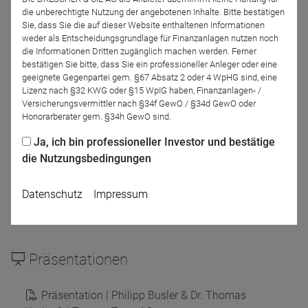
Dr. Thomas Umlauft
die unberechtigte Nutzung der angebotenen Inhalte. Bitte bestätigen
Philipp Busler
Sie, dass Sie die auf dieser Website enthaltenen Informationen
Taunus Trust AG
Taunus Trust AG
weder als Entscheidungsgrundlage für Finanzanlagen nutzen noch
die Informationen Dritten zugänglich machen werden. Ferner
bestätigen Sie bitte, dass Sie ein professioneller Anleger oder eine
Moderation
geeignete Gegenpartei gem. §67 Absatz 2 oder 4 WpHG sind, eine
Lizenz nach §32 KWG oder §15 WpIG haben, Finanzanlagen- /
Versicherungsvermittler nach §34f GewO / §34d GewO oder
Honorarberater gem. §34h GewO sind.
Ja, ich bin professioneller Investor und bestätige
die Nutzungsbedingungen
Datenschutz
Impressum
Frank Müller
DRESCHER & CIE AG
Präsentationen
Präsentation | Philipp Busler & Dr. Thomas