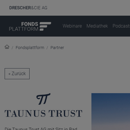
DRESCHER
& CIE AG
Webinare
Mediathek
Podcast
Fondsplattform
Partner
« Zurück
Die Taunus Trust AG mit Sitz in Bad