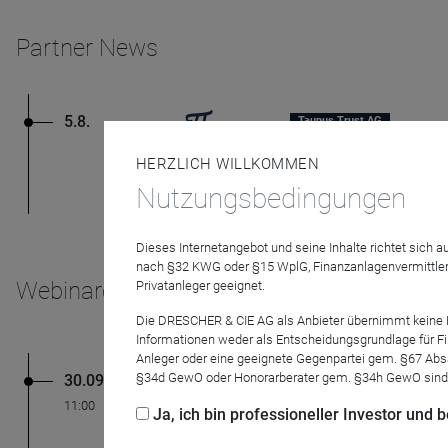
Partner News
5.8.
Taunus Trust AG
Peter E. Huber über d
HERZLICH WILLKOMMEN
Der für seine klaren Wor
Nutzungsbedingungen
Dieses Internetangebot und seine Inhalte richtet sich
nach §32 KWG oder §15 WplG, Finanzanlagenvermittler
Webinare
Privatanleger geeignet.
Die DRESCHER & CIE AG als Anbieter übernimmt keine Haf
Informationen weder als Entscheidungsgrundlage für Fin
Anleger oder eine geeignete Gegenpartei gem. §67 Abs
§34d GewO oder Honorarberater gem. §34h GewO sind
30.09.26
DRESCHER & CIE AG
Fond
TT Contrarian Flexi
11:00
Ja, ich bin professioneller Investor und
Das Management liefert