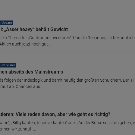
s Update
l: „Asset heavy“ behält Gewicht
 ein Thema für „Contrarian Investoren“. Und die Rechnung ist bekannt
tien auch jetzt noch gut ...
 im Visier
hen abseits des Mainstreams
s folgen der Indexlogik und damit häufig den größten Schuldnern. Der TT
rauf ab, Chancen aus...
tieren: Viele reden davon, aber wie geht es richtig?
ewinn“, „Billig kaufen, teuer verkaufen“ oder „An der Börse sollst du ge
ennen wir zuhauf. ...