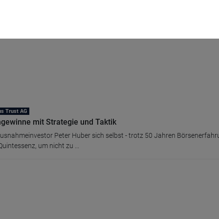
R & CIE. Genauere Informationen ...
us Trust AG
gewinne mit Strategie und Taktik
usnahmeinvestor Peter Huber sich selbst - trotz 50 Jahren Börsenerfahru
uintessenz, um nicht zu ...