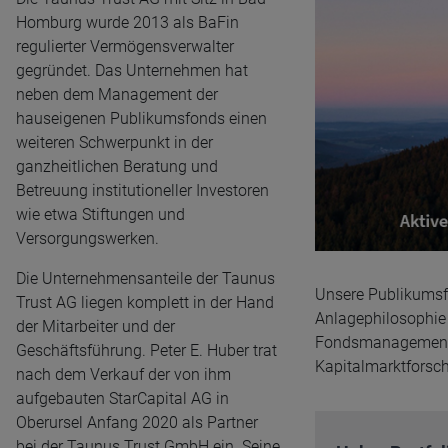
Homburg wurde 2013 als BaFin
regulierter Vermögensverwalter
gegründet. Das Unternehmen hat
neben dem Management der
hauseigenen Publikumsfonds einen
weiteren Schwerpunkt in der
ganzheitlichen Beratung und
Betreuung institutioneller Investoren
wie etwa Stiftungen und
Versorgungswerken.
Die Unternehmensanteile der Taunus
Unsere Publikumsfo
Trust AG liegen komplett in der Hand
Anlagephilosophie 
der Mitarbeiter und der
Fondsmanagement m
Geschäftsführung. Peter E. Huber trat
Kapitalmarktforsc
nach dem Verkauf der von ihm
aufgebauten StarCapital AG in
Oberursel Anfang 2020 als Partner
bei der Taunus Trust GmbH ein. Seine