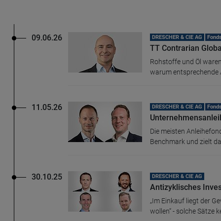
09.06.26
DRESCHER & CIE AG
Fond
TT Contrarian Globa
Rohstoffe und Öl waren
warum entsprechende Ak
11.05.26
DRESCHER & CIE AG
Fonds
Unternehmensanlei
Die meisten Anleihefond
Benchmark und zielt da
30.10.25
DRESCHER & CIE AG
Antizyklisches Inves
„Im Einkauf liegt der G
wollen“ - solche Sätze k