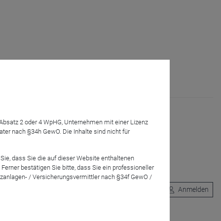
onen gegenüber Russland, die insbesondere der
...
Mehr
7 Absatz 2 oder 4 WpHG, Unternehmen mit einer Lizenz
r nach §34h GewO. Die Inhalte sind nicht für
Sie, dass Sie die auf dieser Website enthaltenen
rner bestätigen Sie bitte, dass Sie ein professioneller
zanlagen- / Versicherungsvermittler nach §34f GewO /
Anmelden
tellt sich im Anschluss Ihren Fragen und denen der