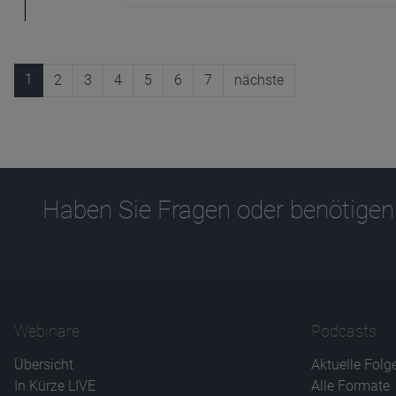
1
2
3
4
5
6
7
nächste
Haben Sie Fragen oder benötigen
Webinare
Podcasts
Übersicht
Aktuelle Folg
In Kürze LIVE
Alle Formate