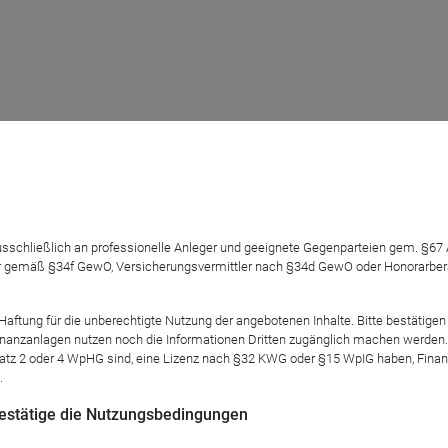
en "dümmsten Schildbürgerstreich aller Zeiten"
te bekannte Vermögensverwalter beklagt die negativen Folgen der Sankti
 ausschließlich an professionelle Anleger und geeignete Gegenparteien gem. §6
 gemäß §34f GewO, Versicherungsvermittler nach §34d GewO oder Honorarberate
tung für die unberechtigte Nutzung der angebotenen Inhalte. Bitte bestätigen 
anzanlagen nutzen noch die Informationen Dritten zugänglich machen werden. Fe
atz 2 oder 4 WpHG sind, eine Lizenz nach §32 KWG oder §15 WpIG haben, Finan
.
s Update
ble
 bestätige die Nutzungsbedingungen
 in aller gebotenen Kürze ein Update der letzten Monate zum Fonds und s