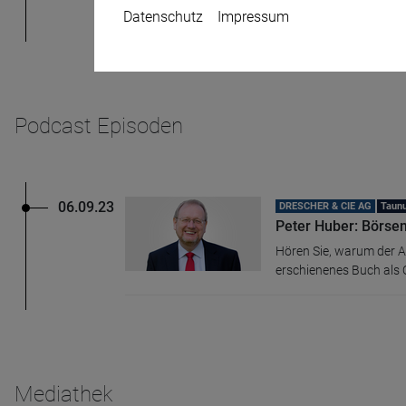
Redaktion von DRESCHE
Datenschutz
Impressum
Podcast Episoden
Name
CPref
Anbieter
D&C
Zweck
Ablauf
1 Jahr
06.09.23
DRESCHER & CIE AG
Taun
Peter Huber: Börsen
Hören Sie, warum der A
erschienenes Buch als Q
Mediathek