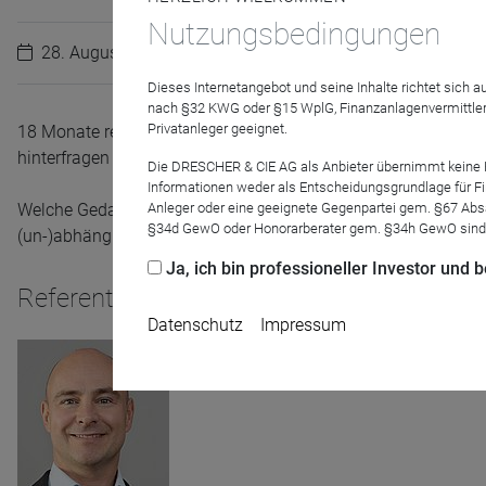
Nutzungsbedingungen
28. August 2023
Dieses Internetangebot und seine Inhalte richtet sich
nach §32 KWG oder §15 WplG, Finanzanlagenvermittler
Privatanleger geeignet.
18 Monate reicht der Trackrecord des
TT Contrarian Global
nu
hinterfragen und dabei zu klären, gegen wen oder was man sic
Die DRESCHER & CIE AG als Anbieter übernimmt keine Haf
Informationen weder als Entscheidungsgrundlage für Fin
Welche Gedanken beherrschen und beflügeln den Vermögensverw
Anleger oder eine geeignete Gegenpartei gem. §67 Abs
§34d GewO oder Honorarberater gem. §34h GewO sind
(un-)abhängig ist der Fonds inzwischen von Altmeister Peter 
Ja, ich bin professioneller Investor und
Referenten
Datenschutz
Impressum