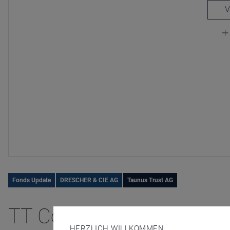
Fonds Update
DRESCHER & CIE AG
Taunus Trust AG
TT Contrarian Global: Con
HERZLICH WILLKOMMEN