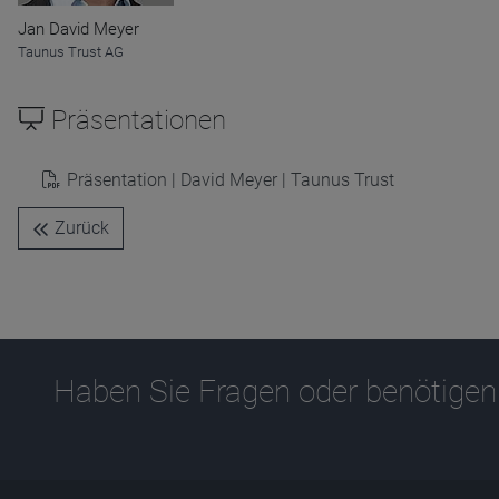
Name
CPref
Anbieter
D&C
Jan David Meyer
Zweck
Taunus Trust AG
Ablauf
1 Jahr
Präsentationen
Präsentation | David Meyer | Taunus Trust
Zurück
Haben Sie Fragen oder benötigen