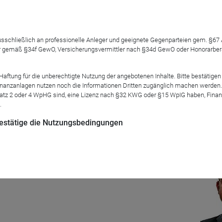
 ausschließlich an professionelle Anleger und geeignete Gegenparteien gem. §6
 gemäß §34f GewO, Versicherungsvermittler nach §34d GewO oder Honorarberate
n zurück. Eine gute Gelegenheit, das prognosefreie Managemen
h mit welchem Erfolg zuletzt positioniert hat und warum.
tung für die unberechtigte Nutzung der angebotenen Inhalte. Bitte bestätigen 
anzanlagen nutzen noch die Informationen Dritten zugänglich machen werden. Fe
alter derzeit und was folgt daraus für das Portfolio? Und schl
atz 2 oder 4 WpHG sind, eine Lizenz nach §32 KWG oder §15 WpIG haben, Finan
.
E. Huber?
 bestätige die Nutzungsbedingungen
Mod