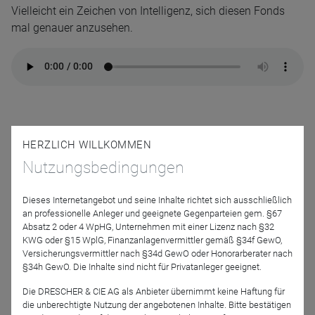
Vielleicht ein Zeichen von Intelligenz, sich diesen Fonds
mal genauer anzusehen.
Referenten
HERZLICH WILLKOMMEN
Nutzungsbedingungen
Dieses Internetangebot und seine Inhalte richtet sich ausschließlich
an professionelle Anleger und geeignete Gegenparteien gem. §67
Absatz 2 oder 4 WpHG, Unternehmen mit einer Lizenz nach §32
KWG oder §15 WplG, Finanzanlagenvermittler gemäß §34f GewO,
Versicherungsvermittler nach §34d GewO oder Honorarberater nach
§34h GewO. Die Inhalte sind nicht für Privatanleger geeignet.
Stefan Rehder
Value Intelligence
Die DRESCHER & CIE AG als Anbieter übernimmt keine Haftung für
Advisors GmbH
die unberechtigte Nutzung der angebotenen Inhalte. Bitte bestätigen