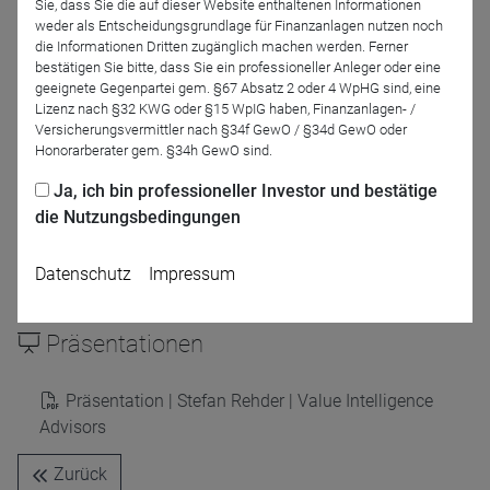
Sie, dass Sie die auf dieser Website enthaltenen Informationen
weder als Entscheidungsgrundlage für Finanzanlagen nutzen noch
Moderation
die Informationen Dritten zugänglich machen werden. Ferner
bestätigen Sie bitte, dass Sie ein professioneller Anleger oder eine
geeignete Gegenpartei gem. §67 Absatz 2 oder 4 WpHG sind, eine
Lizenz nach §32 KWG oder §15 WpIG haben, Finanzanlagen- /
Versicherungsvermittler nach §34f GewO / §34d GewO oder
Honorarberater gem. §34h GewO sind.
Ja, ich bin professioneller Investor und bestätige
die Nutzungsbedingungen
Dirk Arning
Datenschutz
Impressum
DRESCHER & CIE AG
Präsentationen
Präsentation | Stefan Rehder | Value Intelligence
Advisors
Zurück
Name
CPref