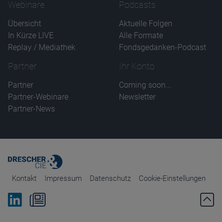
Webinare
Podcasts
Übersicht
Aktuelle Folgen
In Kürze LIVE
Alle Formate
Replay / Mediathek
Fondsgedanken-Podcast
Partner
Ihr Konto
Partner
Coming soon...
Partner-Webinare
Newsletter
Partner-News
Kontakt
Impressum
Datenschutz
Cookie-Einstellungen
Bei Linkedin folgen
Zum Newsletter anmelden