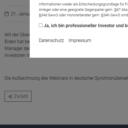
Informationen weder als Entscheidungsgrundlage für Fin
Anleger oder eine geeignete Gegenpartei gem. §67 Abs
21. Januar 2021
§34d GewO oder Honorarberater gem. §34h GewO sind
Ja, ich bin professioneller Investor und
Mit der Übernahme der Regierungsgeschäfte durch den neuen 
Datenschutz
Impressum
Biden hat bereits angekündigt, verstärkt in Infrastruktur inve
Manager der Global Listed Infrastructure Strategie von Nordea,
Investoren im Jahr 2021 bietet.
Die Aufzeichnung des Webinars in deutscher Synchronüberset
Name
CPref
Anbieter
D&C
Zweck
Zurück
Ablauf
1 Jahr