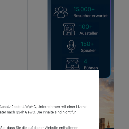
7 Absatz 2 oder 4 WpHG, Unternehmen mit einer Lizenz
r nach §34h GewO. Die Inhalte sind nicht für
Sie, dass Sie die auf dieser Website enthaltenen