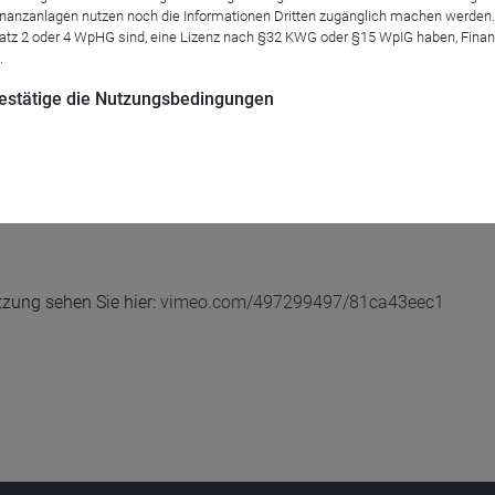
anzanlagen nutzen noch die Informationen Dritten zugänglich machen werden. Fe
atz 2 oder 4 WpHG sind, eine Lizenz nach §32 KWG oder §15 WpIG haben, Finan
.
 bestätige die Nutzungsbedingungen
US-Präsidenten steht das Thema Infrastruktur nun im Rampenli
stieren zu wollen. Jeremy Anagnos, CBRE Clarion Securities und Po
 beleuchtet die vielen Möglichkeiten, die diese einzigartige Anl
zung sehen Sie hier:
vimeo.com/497299497/81ca43eec1