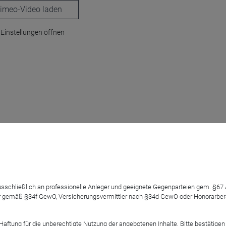
laden
Einstellungen öffnen
 ausschließlich an professionelle Anleger und geeignete Gegenparteien gem. §6
 gemäß §34f GewO, Versicherungsvermittler nach §34d GewO oder Honorarberate
r“ mit Infrastruktur
tung für die unberechtigte Nutzung der angebotenen Inhalte. Bitte bestätigen 