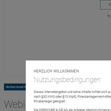
HERZLICH WILLKOMMEN
Nutzungsbedingungen
Nordea Asset Management
Dieses Internetangebot und seine Inhalte richtet sich
nach §32 KWG oder §15 WplG, Finanzanlagenvermittler
Webinar: „Build back bette
Privatanleger geeignet.
Die DRESCHER & CIE AG als Anbieter übernimmt keine Haf