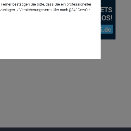
rner bestätigen Sie bitte, dass Sie ein professioneller
zanlagen- / Versicherungsvermittler nach §34f GewO /
cht. Denn:
rtfolio-
ageklasse