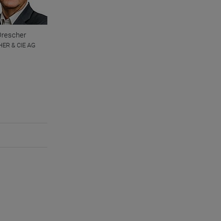
Drescher
ER & CIE AG