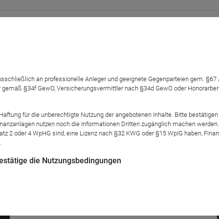
die gesamte Bandbreite intelligenter Technologien ab, die sich v
 von Energien, bis zu ihrer Verbrauchssteuerung erstreckt. Welc
 ausschließlich an professionelle Anleger und geeignete Gegenparteien gem. §6
 und wie lässt er sich aus Sicht der Anleger geschickt nutzen?
 gemäß §34f GewO, Versicherungsvermittler nach §34d GewO oder Honorarberate
tung für die unberechtigte Nutzung der angebotenen Inhalte. Bitte bestätigen 
anzanlagen nutzen noch die Informationen Dritten zugänglich machen werden. Fe
atz 2 oder 4 WpHG sind, eine Lizenz nach §32 KWG oder §15 WpIG haben, Finan
.
Mod
 bestätige die Nutzungsbedingungen