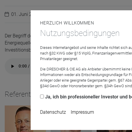
01. Juni 2021
HERZLICH WILLKOMMEN
Nutzungsbedingungen
Der Begriff der „Smart Energy“ deckt in der Energiewirtschaft 
Energiequellen über die Wandlung, Speicherung und Verteilung
Dieses Internetangebot und seine Inhalte richtet sich
Investitionsbedarf ergibt sich aus der avisierten Energiewende
nach §32 KWG oder §15 WplG, Finanzanlagenvermittler
Privatanleger geeignet.
Die DRESCHER & CIE AG als Anbieter übernimmt keine Haf
Informationen weder als Entscheidungsgrundlage für Fin
Anleger oder eine geeignete Gegenpartei gem. §67 Abs
§34d GewO oder Honorarberater gem. §34h GewO sind
Referenten
Ja, ich bin professioneller Investor und
Datenschutz
Impressum