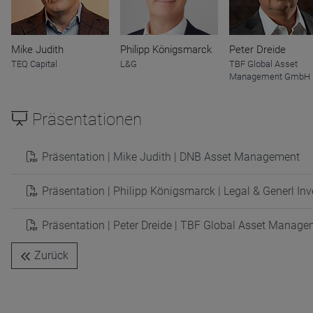
Mike Judith
Philipp Königsmarck
Peter Dreide
Name
CPref
TEQ Capital
L&G
TBF Global Asset
Anbieter
D&C
Management GmbH
Zweck
Ablauf
1 Jahr
Präsentationen
Präsentation | Mike Judith | DNB Asset Management
Präsentation | Philipp Königsmarck | Legal & Generl 
Präsentation | Peter Dreide | TBF Global Asset Manag
Zurück