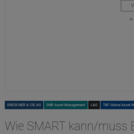
DRESCHER & CIE AG
DNB Asset Management
L&G
TBF Global Asset
Wie SMART kann/muss 