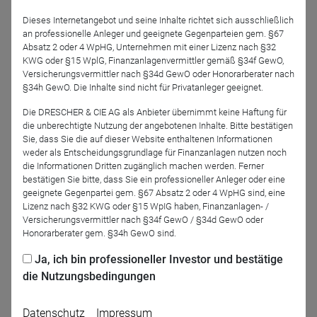
Dieses Internetangebot und seine Inhalte richtet sich ausschließlich
an professionelle Anleger und geeignete Gegenparteien gem. §67
Absatz 2 oder 4 WpHG, Unternehmen mit einer Lizenz nach §32
KWG oder §15 WplG, Finanzanlagenvermittler gemäß §34f GewO,
Versicherungsvermittler nach §34d GewO oder Honorarberater nach
§34h GewO. Die Inhalte sind nicht für Privatanleger geeignet.
Markus Schmitt
Kai Röhrl
HRK LUNIS
PGIM Investments
Die DRESCHER & CIE AG als Anbieter übernimmt keine Haftung für
Vermögensverwaltung
(Ireland) Limited,
die unberechtigte Nutzung der angebotenen Inhalte. Bitte bestätigen
AG
German Branch
Sie, dass Sie die auf dieser Website enthaltenen Informationen
weder als Entscheidungsgrundlage für Finanzanlagen nutzen noch
die Informationen Dritten zugänglich machen werden. Ferner
Moderation
bestätigen Sie bitte, dass Sie ein professioneller Anleger oder eine
geeignete Gegenpartei gem. §67 Absatz 2 oder 4 WpHG sind, eine
Lizenz nach §32 KWG oder §15 WpIG haben, Finanzanlagen- /
Versicherungsvermittler nach §34f GewO / §34d GewO oder
Honorarberater gem. §34h GewO sind.
Ja, ich bin professioneller Investor und bestätige
die Nutzungsbedingungen
Datenschutz
Impressum
Dirk Arning