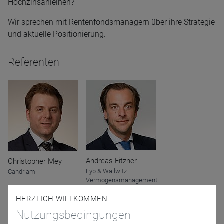
Hochzinsanleihen?
Wir sprechen mit Rentenfondsmanagern über ihre Strategie
und aktuelle Positionierung.
Referenten
Andreas Fitzner
Christopher Mey
Eyb & Wallwitz
Candriam
Vermögensmanagement
GmbH
HERZLICH WILLKOMMEN
Nutzungsbedingungen