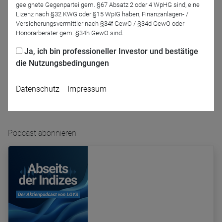
geeignete Gegenpartei gem. §67 Absatz 2 oder 4 WpHG sind, eine
Lizenz nach §32 KWG oder §15 WpIG haben, Finanzanlagen- /
Versicherungsvermittler nach §34f GewO / §34d GewO oder
Gerrit Braith
Honorarberater gem. §34h GewO sind.
Ja, ich bin professioneller Investor und bestätige
Podcast-Folge anhören
die Nutzungsbedingungen
Datenschutz
Impressum
Podcast abonnieren
Name
CPref
Anbieter
D&C
Zweck
Ablauf
1 Jahr