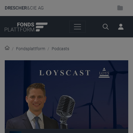
DRESCHER
& CIE AG
Suche
Fondsplattform
Podcasts