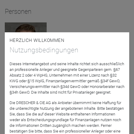
Personen
HERZLICH WILLKOMMEN
Nutzungsbedingungen
Dieses Internetangebot und seine Inhalte richtet sich ausschließlich
an professionelle Anleger und geeignete Gegenparteien gem. §67
Markus Herrmann
Absatz 2 oder 4 WpHG, Unternehmen mit einer Lizenz nach §32
LOYS AG
KWG oder §15 WplG, Finanzanlagenvermittler gemäß §34f GewO,
Versicherungsvermittler nach §34d GewO oder Honorarberater nach
§34h GewO. Die Inhalte sind nicht für Privatanleger geeignet.
Moderator
Die DRESCHER & CIE AG als Anbieter übernimmt keine Haftung für
die unberechtigte Nutzung der angebotenen Inhalte. Bitte bestätigen
Sie, dass Sie die auf dieser Website enthaltenen Informationen
weder als Entscheidungsgrundlage für Finanzanlagen nutzen noch
die Informationen Dritten zugänglich machen werden. Ferner
bestätigen Sie bitte, dass Sie ein professioneller Anleger oder eine