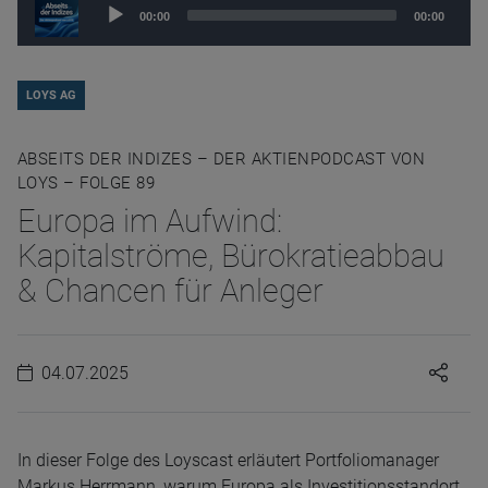
Audio
00:00
00:00
Player
LOYS AG
ABSEITS DER INDIZES – DER AKTIENPODCAST VON
LOYS – FOLGE 89
Europa im Aufwind:
Kapitalströme, Bürokratieabbau
& Chancen für Anleger
04.07.2025
In dieser Folge des Loyscast erläutert Portfoliomanager
Markus Herrmann, warum Europa als Investitionsstandort