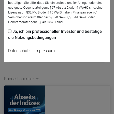
bestätigen Sie bitte, dass Sie ein professioneller Anleger oder eine
geeignete Gegenpartei gem. §67 Absatz 2 oder 4 WpHG sind, eine
Lizenz nach §32 KWG oder §15 WpIG haben, Finanzanlagen- /
Versicherungsvermittler nach §34f GewO / §34d GewO oder
Honorarberater gem. §34h GewO sind.
Gerrit Braith
Ja, ich bin professioneller Investor und bestätige
die Nutzungsbedingungen
Podcast-Folge anhören
Datenschutz
Impressum
Podcast abonnieren
Name
CPref
Anbieter
D&C
Zweck
Ablauf
1 Jahr