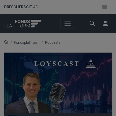
DRESCHER
& CIE AG
Suche
Fondsplattform
Podcasts