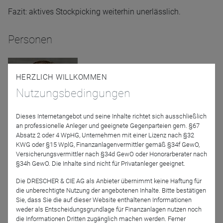
Fazit: aktives Stockpicking weiterhin unerlässlich.
Personen
HERZLICH WILLKOMMEN
Nutzungsbedingungen
Dieses Internetangebot und seine Inhalte richtet sich ausschließlich
an professionelle Anleger und geeignete Gegenparteien gem. §67
Absatz 2 oder 4 WpHG, Unternehmen mit einer Lizenz nach §32
Markus Herrmann
KWG oder §15 WplG, Finanzanlagenvermittler gemäß §34f GewO,
LOYS AG
Versicherungsvermittler nach §34d GewO oder Honorarberater nach
§34h GewO. Die Inhalte sind nicht für Privatanleger geeignet.
Moderator
Die DRESCHER & CIE AG als Anbieter übernimmt keine Haftung für
die unberechtigte Nutzung der angebotenen Inhalte. Bitte bestätigen
Sie, dass Sie die auf dieser Website enthaltenen Informationen
weder als Entscheidungsgrundlage für Finanzanlagen nutzen noch
die Informationen Dritten zugänglich machen werden. Ferner