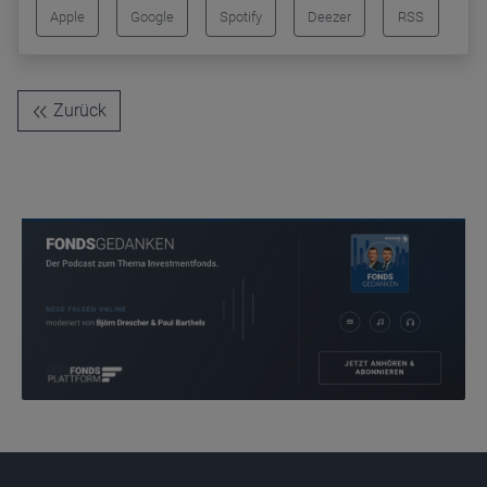
Apple
Google
Spotify
Deezer
RSS
Zurück