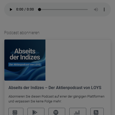
Name
CPref
Anbieter
D&C
Zweck
Podcast abonnieren
Ablauf
1 Jahr
Abseits der Indizes – Der Aktienpodcast von LOYS
Abonnieren Sie diesen Podcast auf einer der gängigen Plattformen
und verpassen Sie keine Folge mehr: