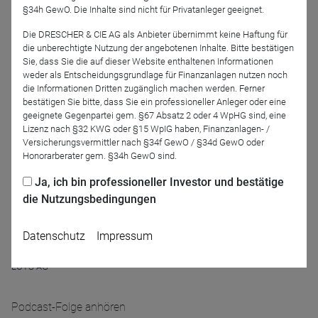
§34h GewO. Die Inhalte sind nicht für Privatanleger geeignet.
Die DRESCHER & CIE AG als Anbieter übernimmt keine Haftung für
die unberechtigte Nutzung der angebotenen Inhalte. Bitte bestätigen
Markus Herrmann
Sie, dass Sie die auf dieser Website enthaltenen Informationen
LOYS AG
weder als Entscheidungsgrundlage für Finanzanlagen nutzen noch
die Informationen Dritten zugänglich machen werden. Ferner
bestätigen Sie bitte, dass Sie ein professioneller Anleger oder eine
Moderator
geeignete Gegenpartei gem. §67 Absatz 2 oder 4 WpHG sind, eine
Lizenz nach §32 KWG oder §15 WpIG haben, Finanzanlagen- /
Versicherungsvermittler nach §34f GewO / §34d GewO oder
Honorarberater gem. §34h GewO sind.
Ja, ich bin professioneller Investor und bestätige
die Nutzungsbedingungen
Datenschutz
Impressum
Tom Roth
LOYS AG
Podcast-Folge anhören