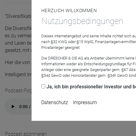
HERZLICH WILLKOMMEN
"Diversifikation: wie streut man sinnvoll?" mit Michael Wei
Nutzungsbedingungen
Die Diversifikation soll helfen, Risiken zu streuen und zu mi
es zu vermeiden, damit sich der Investor nicht sicherer fühlt 
Dieses Internetangebot und seine Inhalte richtet sich
nach §32 KWG oder §15 WplG, Finanzanlagenvermittler
und Laien bedienen, um die Korrelationen ihrer Investments 
Privatanleger geeignet.
gesetzt, mit denen man leben muss?
Die DRESCHER & CIE AG als Anbieter übernimmt keine Haf
Hier die von Herrn Weisz empfohlene Lektüre (Buch):
Informationen weder als Entscheidungsgrundlage für Fin
Anleger oder eine geeignete Gegenpartei gem. §67 Abs
Intelligent Investieren: Der Bestseller über die richtige An
§34d GewO oder Honorarberater gem. §34h GewO sind
Ja, ich bin professioneller Investor und
Podcast-Folge anhören
Datenschutz
Impressum
Podcast abonnieren