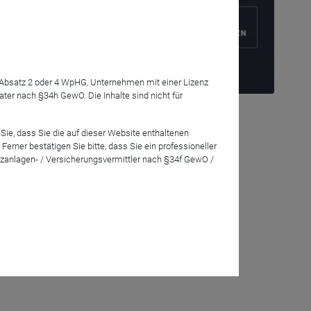
he Fehler gilt
sich Profis
7 Absatz 2 oder 4 WpHG, Unternehmen mit einer Lizenz
r nach §34h GewO. Die Inhalte sind nicht für
streuung
Sie, dass Sie die auf dieser Website enthaltenen
rner bestätigen Sie bitte, dass Sie ein professioneller
zanlagen- / Versicherungsvermittler nach §34f GewO /