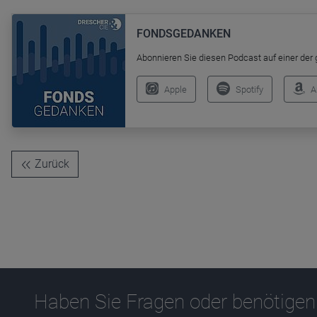
Name
CPref
FONDSGEDANKEN
Anbieter
D&C
Zweck
Abonnieren Sie diesen Podcast auf einer der
Ablauf
1 Jahr
Apple
Spotify
A
Zurück
Haben Sie Fragen oder benötigen