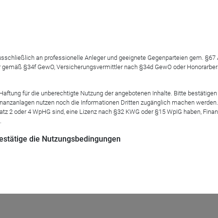
sz, Business Development Manager des Maklerpools Fondsnet
nimeren. Aber wie streut man sinnvoll? Worauf kommt es an? Welc
als er tatsächlich ist? Welcher Instrumente und Techniken können 
 ausschließlich an professionelle Anleger und geeignete Gegenparteien gem. §6
 gemäß §34f GewO, Versicherungsvermittler nach §34d GewO oder Honorarberate
zu überwachen? Und schließlich, welche Grenzen sind der Risiko
tung für die unberechtigte Nutzung der angebotenen Inhalte. Bitte bestätigen 
anzanlagen nutzen noch die Informationen Dritten zugänglich machen werden. Fe
atz 2 oder 4 WpHG sind, eine Lizenz nach §32 KWG oder §15 WpIG haben, Finan
lagestrategie von Benjamin Graham ISBN-13: 978-3898798273
.
 bestätige die Nutzungsbedingungen