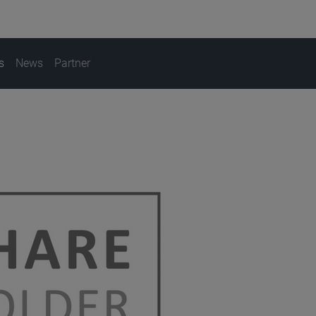
s
News
Partner