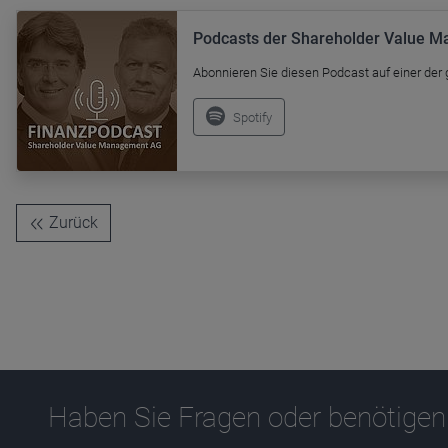
Name
CPref
Podcasts der Shareholder Value 
Anbieter
D&C
Zweck
Abonnieren Sie diesen Podcast auf einer der
Ablauf
1 Jahr
Spotify
Zurück
Haben Sie Fragen oder benötigen