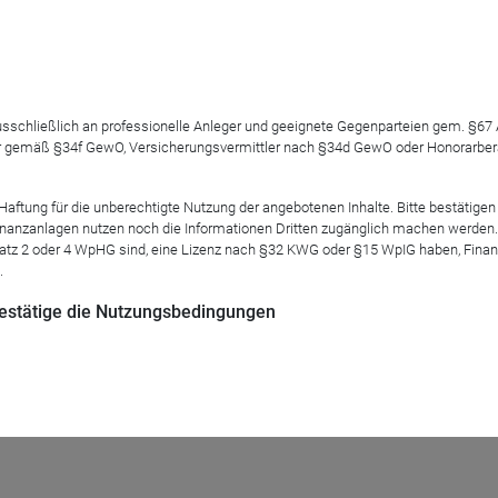
 ausschließlich an professionelle Anleger und geeignete Gegenparteien gem. §6
 gemäß §34f GewO, Versicherungsvermittler nach §34d GewO oder Honorarberate
e die Rezession in den Fokus rücken. Das ist für Aktien nicht g
lle Wettbewerbsvorteile auch in Rezessionsphasen stark sind, z
den ausschütten. Gut laufen dürften im kommenden Jahr vor all
tung für die unberechtigte Nutzung der angebotenen Inhalte. Bitte bestätigen 
anzanlagen nutzen noch die Informationen Dritten zugänglich machen werden. Fe
nnen. Solche Unternehmen finden sich auch in unserem Frankfu
atz 2 oder 4 WpHG sind, eine Lizenz nach §32 KWG oder §15 WpIG haben, Finan
.
 bestätige die Nutzungsbedingungen