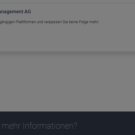
Management AG
 gängigen Plattformen und verpassen Sie keine Folge mehr:
 mehr Informationen?