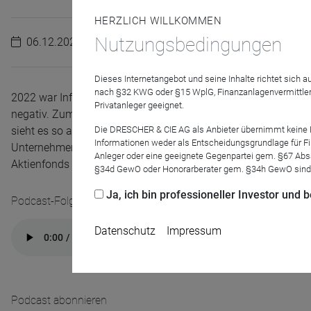
HERZLICH WILLKOMMEN
Nutzungsbedingungen
06.12.2022
Dieses Internetangebot und seine Inhalte richtet sich
nach §32 KWG oder §15 WplG, Finanzanlagenvermittler
2022 war Inflation das große Thema an den Börsen, 2023 dürft
Privatanleger geeignet.
negativ. Zum einen gibt es Unternehmen, die durch strukture
sieht es so aus, als ob die Unternehmen 2023 Rekorddividen
Die DRESCHER & CIE AG als Anbieter übernimmt keine Haf
Informationen weder als Entscheidungsgrundlage für Fin
Unternehmen, die mit wenig Fremdkapitaleinsatz wachsen kö
Anleger oder eine geeignete Gegenpartei gem. §67 Abs
Aktienfonds für Stiftungen.
§34d GewO oder Honorarberater gem. §34h GewO sind
Ja, ich bin professioneller Investor und
Podcast-Folge anhören
Datenschutz
Impressum
Podcast abonnieren