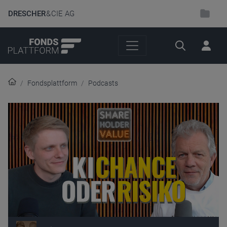
DRESCHER
& CIE AG
Suche
Fondsplattform
Podcasts
Audio