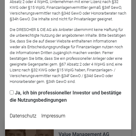
Absatz 2 oder 4 WpHG, Unternehmen mit einer Lizenz nach §32
KWG oder §15 WplG, Finanzanlagenvermittler gemäß §34f GewO,
Versicherungsvermittler nach §34d GewO oder Honorarberater nach
§34h GewO. Die Inhalte sind nicht für Privatanleger geeignet.
Außerdem geht es um Plattformunternehmen wie Scout24,
die Rolle von Daten, den Boom bei Rechenzentren und
Die DRESCHER & CIE AG als Anbieter übernimmt keine Haftung für
die unberechtigte Nutzung der angebotenen Inhalte. Bitte bestätigen
Chips sowie die Frage, warum KI für Modern Value
Sie, dass Sie die auf dieser Website enthaltenen Informationen
Investoren vor allem eines bedeutet: genauer hinsehen, wo
weder als Entscheidungsgrundlage für Finanzanlagen nutzen noch
langfristig echter Unternehmenswert entsteht.
die Informationen Dritten zugänglich machen werden. Ferner
bestätigen Sie bitte, dass Sie ein professioneller Anleger oder eine
geeignete Gegenpartei gem. §67 Absatz 2 oder 4 WpHG sind, eine
Podcast-Folge anhören
Lizenz nach §32 KWG oder §15 WpIG haben, Finanzanlagen- /
Versicherungsvermittler nach §34f GewO / §34d GewO oder
Honorarberater gem. §34h GewO sind.
Ja, ich bin professioneller Investor und bestätige
die Nutzungsbedingungen
Podcast abonnieren
Datenschutz
Impressum
Podcasts der Shareholder
Value Management AG