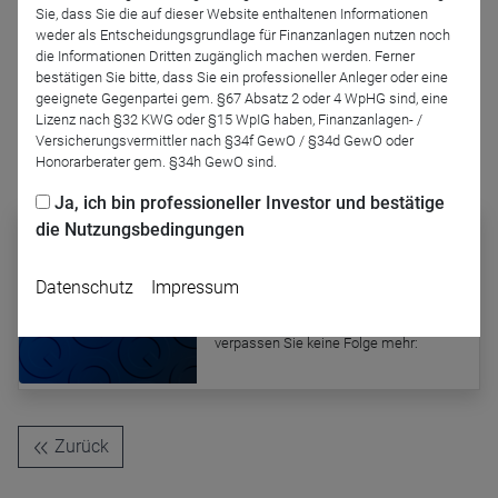
Sie, dass Sie die auf dieser Website enthaltenen Informationen
Podcast-Folge anhören
weder als Entscheidungsgrundlage für Finanzanlagen nutzen noch
die Informationen Dritten zugänglich machen werden. Ferner
bestätigen Sie bitte, dass Sie ein professioneller Anleger oder eine
geeignete Gegenpartei gem. §67 Absatz 2 oder 4 WpHG sind, eine
Lizenz nach §32 KWG oder §15 WpIG haben, Finanzanlagen- /
Versicherungsvermittler nach §34f GewO / §34d GewO oder
Honorarberater gem. §34h GewO sind.
Podcast abonnieren
Ja, ich bin professioneller Investor und bestätige
die Nutzungsbedingungen
LAIQON - Makro, Märkte und
Mehr
Datenschutz
Impressum
Abonnieren Sie diesen Podcast auf
einer der gängigen Plattformen und
verpassen Sie keine Folge mehr:
Zurück