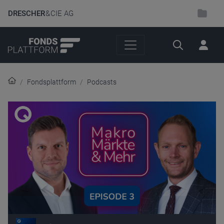
DRESCHER
& CIE AG
Suche
Fondsplattform
Podcasts
Audio