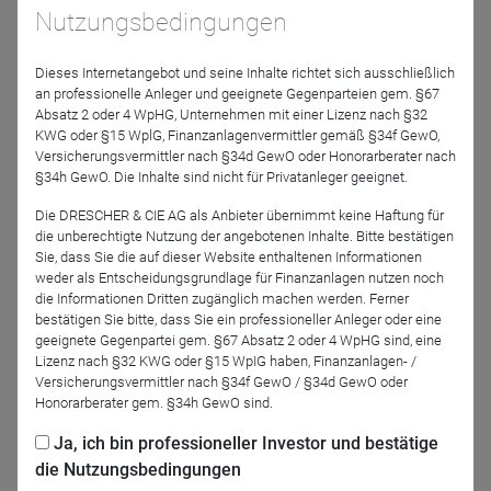
Nutzungsbedingungen
Dieses Internetangebot und seine Inhalte richtet sich ausschließlich
an professionelle Anleger und geeignete Gegenparteien gem. §67
Sebastian Hofbeck
Absatz 2 oder 4 WpHG, Unternehmen mit einer Lizenz nach §32
DJE Kapital AG
KWG oder §15 WplG, Finanzanlagenvermittler gemäß §34f GewO,
Versicherungsvermittler nach §34d GewO oder Honorarberater nach
§34h GewO. Die Inhalte sind nicht für Privatanleger geeignet.
Moderator
Die DRESCHER & CIE AG als Anbieter übernimmt keine Haftung für
die unberechtigte Nutzung der angebotenen Inhalte. Bitte bestätigen
Sie, dass Sie die auf dieser Website enthaltenen Informationen
weder als Entscheidungsgrundlage für Finanzanlagen nutzen noch
die Informationen Dritten zugänglich machen werden. Ferner
bestätigen Sie bitte, dass Sie ein professioneller Anleger oder eine
geeignete Gegenpartei gem. §67 Absatz 2 oder 4 WpHG sind, eine
Lizenz nach §32 KWG oder §15 WpIG haben, Finanzanlagen- /
Versicherungsvermittler nach §34f GewO / §34d GewO oder
Manuel Zeuch
Honorarberater gem. §34h GewO sind.
DJE Kapital AG
Ja, ich bin professioneller Investor und bestätige
die Nutzungsbedingungen
Podcast-Folge anhören