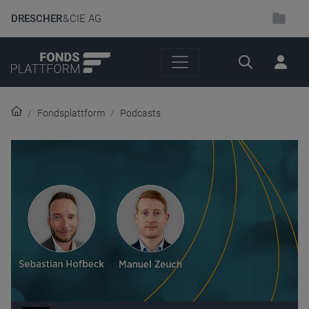
DRESCHER
& CIE AG
Suche
Fondsplattform
Podcasts