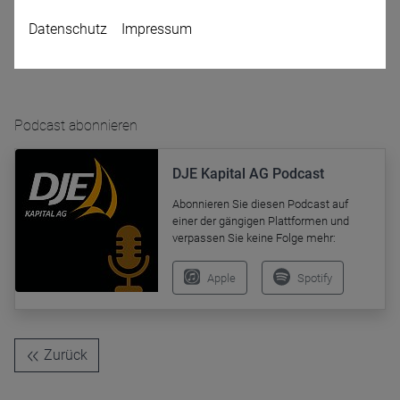
Datenschutz
Impressum
Podcast abonnieren
DJE Kapital AG Podcast
Name
CPref
Abonnieren Sie diesen Podcast auf
Anbieter
D&C
einer der gängigen Plattformen und
Zweck
verpassen Sie keine Folge mehr:
Ablauf
1 Jahr
Apple
Spotify
Zurück