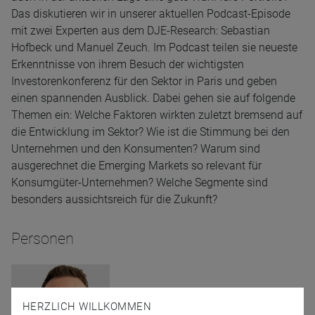
Das diskutieren wir in unserer aktuellen Podcast-Episode
mit zwei Experten aus dem DJE-Research: Sebastian
Hofbeck und Manuel Zeuch. Im Podcast teilen sie neueste
Erkenntnisse von ihrem Besuch der wichtigsten
Investorenkonferenz für den Sektor in Paris und geben
einen spannenden Ausblick. Dabei gehen sie auf folgende
Themen ein: Welche Faktoren wirkten zuletzt bremsend auf
die Entwicklung im Sektor? Wie ist die Stimmung bei den
Unternehmen und den Konsumenten? Warum sind
ausgerechnet die Emerging Markets so relevant für
Konsumgüter-Unternehmen? Welche Segmente sind
besonders aussichtsreich für die Zukunft?
Personen
HERZLICH WILLKOMMEN