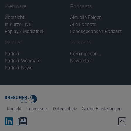
Webinare
Podcasts
Übersicht
Aktuelle Folgen
In Kürze LIVE
Alle Formate
Replay / Mediathek
Fondsgedanken-Podcast
Partner
Ihr Konto
Partner
Coming soon...
Partner-Webinare
Newsletter
Partner-News
Kontakt
Impressum
Datenschutz
Cookie-Einstellungen
Bei Linkedin folgen
Zum Newsletter anmelden