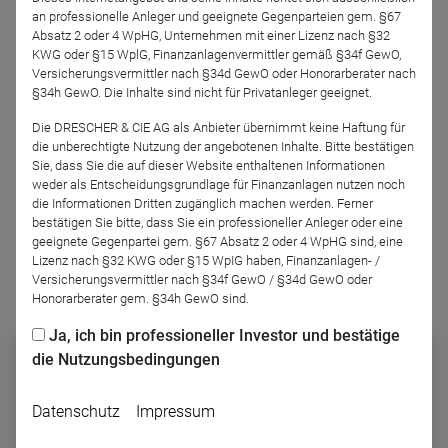
an professionelle Anleger und geeignete Gegenparteien gem. §67
Absatz 2 oder 4 WpHG, Unternehmen mit einer Lizenz nach §32
KWG oder §15 WplG, Finanzanlagenvermittler gemäß §34f GewO,
Versicherungsvermittler nach §34d GewO oder Honorarberater nach
Jan Beckers
§34h GewO. Die Inhalte sind nicht für Privatanleger geeignet.
BIT Capital GmbH
Die DRESCHER & CIE AG als Anbieter übernimmt keine Haftung für
die unberechtigte Nutzung der angebotenen Inhalte. Bitte bestätigen
Podcast-Folge anhören
Sie, dass Sie die auf dieser Website enthaltenen Informationen
weder als Entscheidungsgrundlage für Finanzanlagen nutzen noch
die Informationen Dritten zugänglich machen werden. Ferner
bestätigen Sie bitte, dass Sie ein professioneller Anleger oder eine
geeignete Gegenpartei gem. §67 Absatz 2 oder 4 WpHG sind, eine
Lizenz nach §32 KWG oder §15 WpIG haben, Finanzanlagen- /
Versicherungsvermittler nach §34f GewO / §34d GewO oder
Honorarberater gem. §34h GewO sind.
Podcast abonnieren
Ja, ich bin professioneller Investor und bestätige
die Nutzungsbedingungen
Datenschutz
Impressum