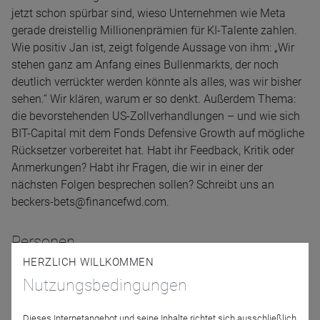
jetzt schon spürbar sind, wieso Unternehmen wie Meta
gerade dreistellig Millionenprämien für KI-Talente zahlen.
Wie positiv Jan ist, zeigt folgende Aussage von ihm: „Wir
stehen ganz am Anfang eines Bullenmarkts, der noch
deutlich verrückter werden könnte als alles, was wir bisher
sehen.“ Wir klären, warum er so denkt. Außerdem Thema:
die bevorstehenden US-Zollverhandlungen – und wie sich
BIT-Capital mit dem Fonds Defensive Growth auf mögliche
Rücksetzer vorbereitet hat. Habt ihr Feedback, Kritik oder
Anmerkungen? Habt ihr Fragen, die wir in einer der
nächsten Folgen besprechen sollen? Schreibt uns an
beckers-bets@financefwd.com.
Personen
HERZLICH WILLKOMMEN
Nutzungsbedingungen
Dieses Internetangebot und seine Inhalte richtet sich ausschließlich