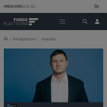
DRESCHER
& CIE AG
Suche
Fondsplattform
Podcasts
Audio