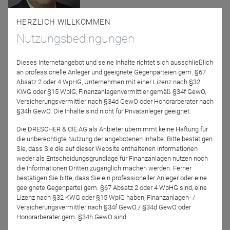
HERZLICH WILLKOMMEN
Dr. Christoph Bruns
Nutzungsbedingungen
LOYS AG
Dieses Internetangebot und seine Inhalte richtet sich ausschließlich
Moderator
an professionelle Anleger und geeignete Gegenparteien gem. §67
Absatz 2 oder 4 WpHG, Unternehmen mit einer Lizenz nach §32
KWG oder §15 WplG, Finanzanlagenvermittler gemäß §34f GewO,
Versicherungsvermittler nach §34d GewO oder Honorarberater nach
§34h GewO. Die Inhalte sind nicht für Privatanleger geeignet.
Die DRESCHER & CIE AG als Anbieter übernimmt keine Haftung für
die unberechtigte Nutzung der angebotenen Inhalte. Bitte bestätigen
Sie, dass Sie die auf dieser Website enthaltenen Informationen
weder als Entscheidungsgrundlage für Finanzanlagen nutzen noch
die Informationen Dritten zugänglich machen werden. Ferner
Gerrit Braith
bestätigen Sie bitte, dass Sie ein professioneller Anleger oder eine
geeignete Gegenpartei gem. §67 Absatz 2 oder 4 WpHG sind, eine
Lizenz nach §32 KWG oder §15 WpIG haben, Finanzanlagen- /
Podcast-Folge anhören
Versicherungsvermittler nach §34f GewO / §34d GewO oder
Honorarberater gem. §34h GewO sind.