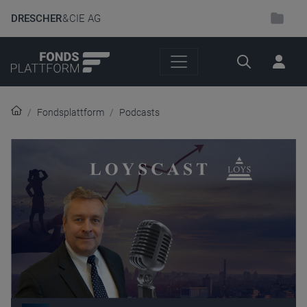
DRESCHER
& CIE AG
Suche
Fondsplattform
Podcasts