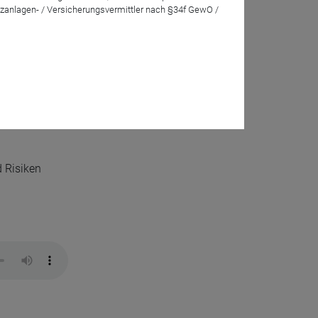
zanlagen- / Versicherungsvermittler nach §34f GewO /
d Risiken