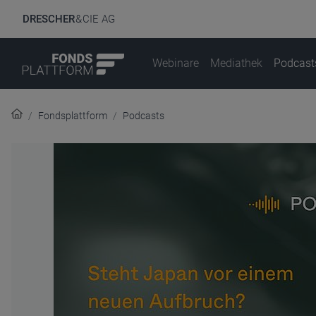
DRESCHER
& CIE AG
Webinare
Mediathek
Podcast
Fondsplattform
Podcasts