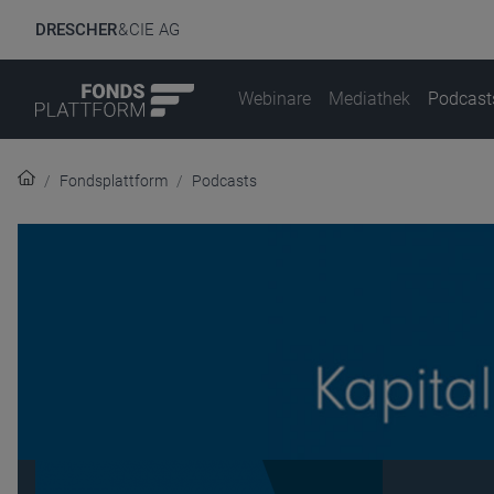
DRESCHER
& CIE AG
Webinare
Mediathek
Podcast
Fondsplattform
Podcasts