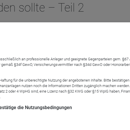
en sollte – Teil 2
e Menschen in unsere sozialen Sicherungssysteme ein, steigen d
 ausschließlich an professionelle Anleger und geeignete Gegenparteien gem. §6
ern wann, meint Professor Martin Werding, Wirtschaftsweise und 
 gemäß §34f GewO, Versicherungsvermittler nach §34d GewO oder Honorarberate
und Co. nicht stärker verschulden darf. Wieso wir die Privilegien 
echtigkeit bedeutet.
tung für die unberechtigte Nutzung der angebotenen Inhalte. Bitte bestätigen 
anzanlagen nutzen noch die Informationen Dritten zugänglich machen werden. Fe
atz 2 oder 4 WpHG sind, eine Lizenz nach §32 KWG oder §15 WpIG haben, Finan
.
 bestätige die Nutzungsbedingungen