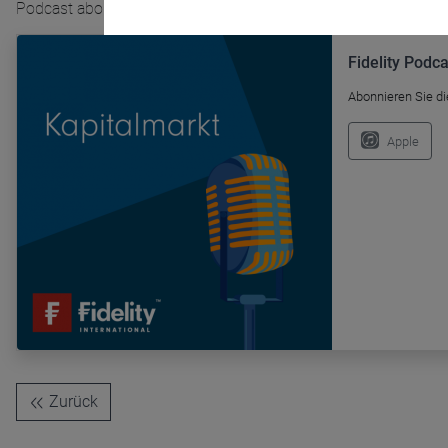
Podcast abonnieren
Fidelity Podc
Abonnieren Sie di
Name
CPref
Apple
Anbieter
D&C
Zweck
Ablauf
1 Jahr
Zurück