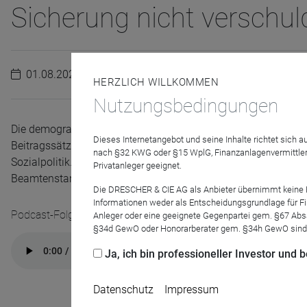
Sicherung nicht verschuld
01.08.2025
HERZLICH WILLKOMMEN
Nutzungsbedingungen
Die demografische Uhr tickt: Zahlen immer weniger arbeitend
Dieses Internetangebot und seine Inhalte richtet sich
Beitragssätze. Und die Frage ist nicht, ob das passiert, sond
nach §32 KWG oder §15 WplG, Finanzanlagenvermittler
Sozialpolitik. Er erläutert, warum sich der Staat für die Rente 
Privatanleger geeignet.
Beamtenstandes überdenken sollten und was Generationenger
Die DRESCHER & CIE AG als Anbieter übernimmt keine Haf
Informationen weder als Entscheidungsgrundlage für Fin
Podcast-Folge anhören
Anleger oder eine geeignete Gegenpartei gem. §67 Abs
§34d GewO oder Honorarberater gem. §34h GewO sind
Ja, ich bin professioneller Investor und
Datenschutz
Impressum