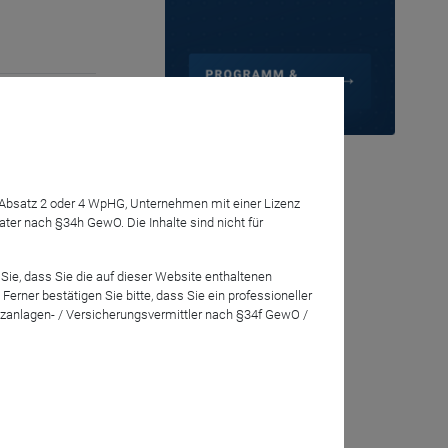
ie
7 Absatz 2 oder 4 WpHG, Unternehmen mit einer Lizenz
Professor für
r nach §34h GewO. Die Inhalte sind nicht für
des
Sie, dass Sie die auf dieser Website enthaltenen
rner bestätigen Sie bitte, dass Sie ein professioneller
zanlagen- / Versicherungsvermittler nach §34f GewO /