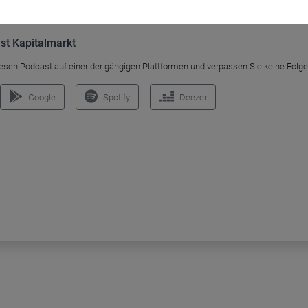
ast Kapitalmarkt
esen Podcast auf einer der gängigen Plattformen und verpassen Sie keine Folg
Google
Spotify
Deezer