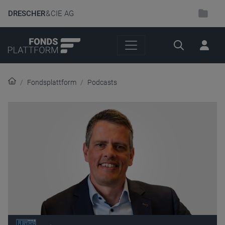
DRESCHER
& CIE AG
Suche
Fondsplattform
Podcasts
Audio