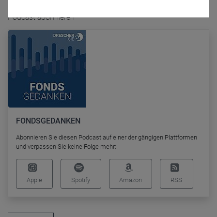
Podcast abonnieren
Name
CPref
Anbieter
D&C
Zweck
Ablauf
1 Jahr
FONDSGEDANKEN
Abonnieren Sie diesen Podcast auf einer der gängigen Plattformen
und verpassen Sie keine Folge mehr:
Apple
Spotify
Amazon
RSS