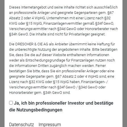
G.
Dieses Internetangebot und seine Inhalte richtet sich ausschließlich
an professionelle Anleger und geeignete Gegenparteien gem. §67
Moderator
Absatz 2 oder 4 WpHG, Unternehmen mit einer Lizenz nach §32
KWG oder §15 WplG, Finanzanlagenvermittler gemäß §34f GewO,
Versicherungsvermittler nach §34d GewO oder Honorarberater nach
§34h GewO. Die Inhalte sind nicht für Privatanleger geeignet.
Die DRESCHER & CIE AG als Anbieter übernimmt keine Haftung für
die unberechtigte Nutzung der angebotenen Inhalte. Bitte bestätigen
Sie, dass Sie die auf dieser Website enthaltenen Informationen
weder als Entscheidungsgrundlage für Finanzanlagen nutzen noch
die Informationen Dritten zugänglich machen werden. Ferner
bestätigen Sie bitte, dass Sie ein professioneller Anleger oder eine
Björn Drescher
geeignete Gegenpartei gem. §67 Absatz 2 oder 4 WpHG sind, eine
DRESCHER & CIE AG
Lizenz nach §32 KWG oder §15 WpIG haben, Finanzanlagen- /
Versicherungsvermittler nach §34f GewO / §34d GewO oder
Honorarberater gem. §34h GewO sind.
Podcast-Folge anhören
Ja, ich bin professioneller Investor und bestätige
die Nutzungsbedingungen
Datenschutz
Impressum