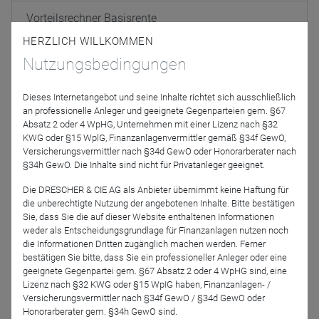
Vorteilsrechner Basisrente
HERZLICH WILLKOMMEN
ETF-Versicherung vs. ETF-Sparplan
Nutzungsbedingungen
Fonds-Finder & Portfolio Planer
Dieses Internetangebot und seine Inhalte richtet sich ausschließlich
an professionelle Anleger und geeignete Gegenparteien gem. §67
Absatz 2 oder 4 WpHG, Unternehmen mit einer Lizenz nach §32
Kontakt
KWG oder §15 WplG, Finanzanlagenvermittler gemäß §34f GewO,
Versicherungsvermittler nach §34d GewO oder Honorarberater nach
Alte Leipziger Lebensversicherung a. G.
§34h GewO. Die Inhalte sind nicht für Privatanleger geeignet.
Alte Leipziger-Platz 1
Die DRESCHER & CIE AG als Anbieter übernimmt keine Haftung für
61440 Oberursel
die unberechtigte Nutzung der angebotenen Inhalte. Bitte bestätigen
Sie, dass Sie die auf dieser Website enthaltenen Informationen
Vertrieb-Leben-Produkte@alte-leipziger.de
weder als Entscheidungsgrundlage für Finanzanlagen nutzen noch
die Informationen Dritten zugänglich machen werden. Ferner
Homepage
bestätigen Sie bitte, dass Sie ein professioneller Anleger oder eine
geeignete Gegenpartei gem. §67 Absatz 2 oder 4 WpHG sind, eine
Lizenz nach §32 KWG oder §15 WpIG haben, Finanzanlagen- /
Ansprechpartner
Versicherungsvermittler nach §34f GewO / §34d GewO oder
Honorarberater gem. §34h GewO sind.