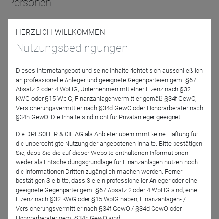
Personen
HERZLICH WILLKOMMEN
Nutzungsbedingungen
Dieses Internetangebot und seine Inhalte richtet sich ausschließlich
an professionelle Anleger und geeignete Gegenparteien gem. §67
Absatz 2 oder 4 WpHG, Unternehmen mit einer Lizenz nach §32
KWG oder §15 WplG, Finanzanlagenvermittler gemäß §34f GewO,
Carsten Roemheld
Versicherungsvermittler nach §34d GewO oder Honorarberater nach
Fidelity International
§34h GewO. Die Inhalte sind nicht für Privatanleger geeignet.
Die DRESCHER & CIE AG als Anbieter übernimmt keine Haftung für
Podcast-Folge anhören
die unberechtigte Nutzung der angebotenen Inhalte. Bitte bestätigen
Sie, dass Sie die auf dieser Website enthaltenen Informationen
weder als Entscheidungsgrundlage für Finanzanlagen nutzen noch
die Informationen Dritten zugänglich machen werden. Ferner
bestätigen Sie bitte, dass Sie ein professioneller Anleger oder eine
geeignete Gegenpartei gem. §67 Absatz 2 oder 4 WpHG sind, eine
Lizenz nach §32 KWG oder §15 WpIG haben, Finanzanlagen- /
Podcast abonnieren
Versicherungsvermittler nach §34f GewO / §34d GewO oder
Honorarberater gem. §34h GewO sind.