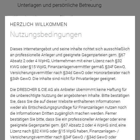
Unterlagen und persönliche Betreuung
Ihre Kunden überzeugen Sie mit:
HERZLICH WILLKOMMEN
flexible Gestaltung für laufendes Sparen,
Nutzungsbedingungen
Einmalbeiträge und Zuzahlungen
täglich verfügbare Anpassungen (wie
Dieses Internetangebot und seine Inhalte richtet sich ausschließlich
Teilauszahlungen oder Beitragspausen) - ohne
an professionelle Anleger und geeignete Gegenparteien gem. §67
Absatz 2 oder 4 WpHG, Unternehmen mit einer Lizenz nach §32
Stornoabschlag
KWG oder §15 WplG, Finanzanlagenvermittler gemäß §34f GewO,
mehr als 7.000 ETF und Investmentfonds (
Fondsliste
Versicherungsvermittler nach §34d GewO oder Honorarberater nach
§34h GewO. Die Inhalte sind nicht für Privatanleger geeignet.
online einsehen
)
Die DRESCHER & CIE AG als Anbieter übernimmt keine Haftung für
bessere Performance im Vergleich zum
die unberechtigte Nutzung der angebotenen Inhalte. Bitte bestätigen
Direktinvestment - bereits ab dem 1. Jahr möglich
Sie, dass Sie die auf dieser Website enthaltenen Informationen
tagesaktuelle Vertragswerte - online 24/7 einsehbar
weder als Entscheidungsgrundlage für Finanzanlagen nutzen noch
die Informationen Dritten zugänglich machen werden. Ferner
diverse Steuervorteile einer
bestätigen Sie bitte, dass Sie ein professioneller Anleger oder eine
Lebensversicherungslösung
geeignete Gegenpartei gem. §67 Absatz 2 oder 4 WpHG sind, eine
Lizenz nach §32 KWG oder §15 WpIG haben, Finanzanlagen- /
Lösungen zum cleveren Vererben und Verschenken
Versicherungsvermittler nach §34f GewO / §34d GewO oder