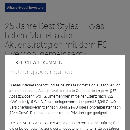
Allianz Global Investors
25 Jahre Best Styles – Was
haben Multi-Faktor
Aktienstrategien mit dem FC
Liverpool gemeinsam?
HERZLICH WILLKOMMEN
Nutzungsbedingungen
05. November 2024 | 11:00 Uhr
Anmelden
Dieses Internetangebot und seine Inhalte richtet sich ausschließlich
an professionelle Anleger und geeignete Gegenparteien gem. §67
Absatz 2 oder 4 WpHG, Unternehmen mit einer Lizenz nach §32
KWG oder §15 WplG, Finanzanlagenvermittler gemäß §34f GewO,
Versicherungsvermittler nach §34d GewO oder Honorarberater nach
Jetzt für das Partner-Webinar anmelden
§34h GewO. Die Inhalte sind nicht für Privatanleger geeignet.
Die DRESCHER & CIE AG als Anbieter übernimmt keine Haftung für
die unberechtigte Nutzung der angebotenen Inhalte. Bitte bestätigen