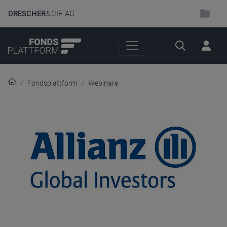
DRESCHER
& CIE AG
Suche
Fondsplattform
Webinare