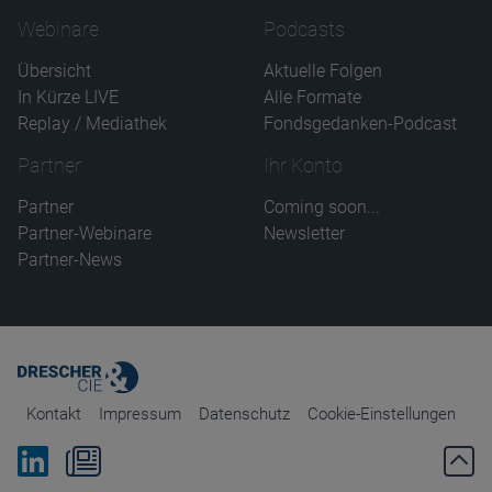
Name
CPref
Anbieter
D&C
Webinare
Podcasts
Zweck
Ablauf
1 Jahr
Übersicht
Aktuelle Folgen
In Kürze LIVE
Alle Formate
Replay / Mediathek
Fondsgedanken-Podcast
Partner
Ihr Konto
Partner
Coming soon...
Partner-Webinare
Newsletter
Partner-News
Kontakt
Impressum
Datenschutz
Cookie-Einstellungen
Bei Linkedin folgen
Zum Newsletter anmelden