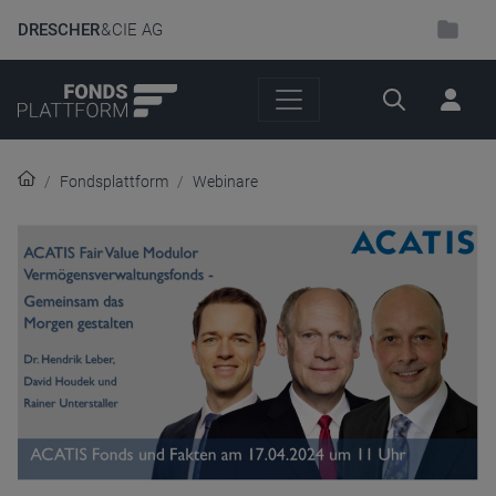
DRESCHER
& CIE AG
Suche
Fondsplattform
Webinare