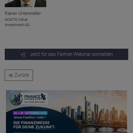
Rainer Unterstaller
ACATIS Value
Investment AG
Name
CPref
Anbieter
D&C
Zweck
Jetzt für das Partner-Webinar anmelden
Ablauf
1 Jahr
Zurück