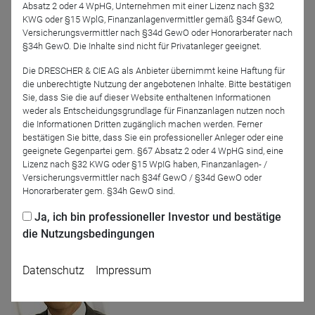
Absatz 2 oder 4 WpHG, Unternehmen mit einer Lizenz nach §32
KWG oder §15 WplG, Finanzanlagenvermittler gemäß §34f GewO,
Referenten
Versicherungsvermittler nach §34d GewO oder Honorarberater nach
§34h GewO. Die Inhalte sind nicht für Privatanleger geeignet.
Die DRESCHER & CIE AG als Anbieter übernimmt keine Haftung für
die unberechtigte Nutzung der angebotenen Inhalte. Bitte bestätigen
Sie, dass Sie die auf dieser Website enthaltenen Informationen
weder als Entscheidungsgrundlage für Finanzanlagen nutzen noch
die Informationen Dritten zugänglich machen werden. Ferner
bestätigen Sie bitte, dass Sie ein professioneller Anleger oder eine
geeignete Gegenpartei gem. §67 Absatz 2 oder 4 WpHG sind, eine
Lizenz nach §32 KWG oder §15 WpIG haben, Finanzanlagen- /
Dr. Hendrik Leber
David Houdek
Versicherungsvermittler nach §34f GewO / §34d GewO oder
ACATIS Investment
Honorarberater gem. §34h GewO sind.
Kapitalverwaltungsgesellschaft
mbH
Ja, ich bin professioneller Investor und bestätige
die Nutzungsbedingungen
Datenschutz
Impressum