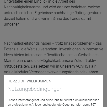
Unterstaller einen Einblick in die Arbeit des
Nachhaltigkeitsteams und wird darüber berichten, welche
unterschiedlichen Ergebnisse nachhaltige Ratingagenturen
derzeit liefern und wie wir im Sinne des Fonds damit
umgehen.
Nachhaltigkeitsfonds haben – trotz Imageproblemen - das
Potenzial, die Welt zu verändern. Investitionen in innovative
Ideen bieten interessante Renditechancen außerhalb des
Mainstreams und die Möglichkeit, unsere Zukunft aktiv
mitzugestalten. Das setzen wir in unserem ACATIS Fair
Value Modulor Vermögensverwaltungsfonds seit Jahren
engagiert um. Seien Sie deshalb mit dabei!
HERZLICH WILLKOMMEN
Nutzungsbedingungen
ACATIS Webinare richten sich ausschließlich an
Dieses Internetangebot und seine Inhalte richtet sich ausschließlich
professionelle Kunden.
an professionelle Anleger und geeignete Gegenparteien gem. §67