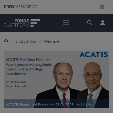
DRESCHER
& CIE AG
Suche
Fondsplattform
Webinare