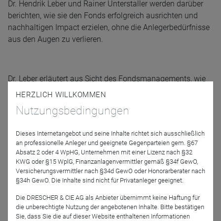
Dr. Hendrik Leber und Rainer Unterstaller werden darüber
berichten, wie sie den Fonds erfolgreich ausrichten und
nachhaltigen Impact erzielen, ohne die Anlegerbedürfnisse
aus den Augen zu verlieren.
Dr. Leber erläutert aus Sicht des Fondsmanagements, wie
Portfoliostruktur und Absicherungsstrategie verändert
HERZLICH WILLKOMMEN
wurden und in welche Unternehmen sowie innovative
Nutzungsbedingungen
Finanzprodukte seit Jahresbeginn neu investiert wurde.
Des Weiteren können Sie sich auf einen strategischen
Dieses Internetangebot und seine Inhalte richtet sich ausschließlich
Ausblick auf den Jahresverlauf freuen.
an professionelle Anleger und geeignete Gegenparteien gem. §67
Absatz 2 oder 4 WpHG, Unternehmen mit einer Lizenz nach §32
KWG oder §15 WplG, Finanzanlagenvermittler gemäß §34f GewO,
Versicherungsvermittler nach §34d GewO oder Honorarberater nach
Der Mischfonds wurde auch in diesem Jahr bereits
§34h GewO. Die Inhalte sind nicht für Privatanleger geeignet.
mehrmals ausgezeichnet und setzt seit Jahren Maßstäbe
Die DRESCHER & CIE AG als Anbieter übernimmt keine Haftung für
in der nachhaltigen Geldanlage. Ein strenger
die unberechtigte Nutzung der angebotenen Inhalte. Bitte bestätigen
Nachhaltigkeitsansatz, ein aktives vermögensverwaltendes
Sie, dass Sie die auf dieser Website enthaltenen Informationen