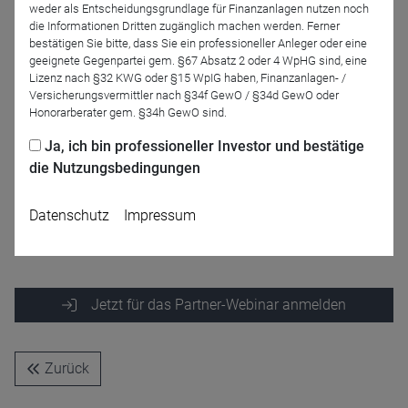
Fondsmanagement sowie eine innovative
weder als Entscheidungsgrundlage für Finanzanlagen nutzen noch
die Informationen Dritten zugänglich machen werden. Ferner
Absicherungsstrategie waren und sind die Erfolgsgaranten.
bestätigen Sie bitte, dass Sie ein professioneller Anleger oder eine
geeignete Gegenpartei gem. §67 Absatz 2 oder 4 WpHG sind, eine
Das Webinar dauert ca. 45 Minuten. Danach stehen Ihnen
Lizenz nach §32 KWG oder §15 WpIG haben, Finanzanlagen- /
die Referenten gerne für Fragen zur Verfügung.
Versicherungsvermittler nach §34f GewO / §34d GewO oder
Honorarberater gem. §34h GewO sind.
Ja, ich bin professioneller Investor und bestätige
ACATIS Webinare richten sich ausschließlich an
die Nutzungsbedingungen
professionelle Kunden.
Datenschutz
Impressum
Jetzt für das Partner-Webinar anmelden
Zurück
Name
CPref
Anbieter
D&C