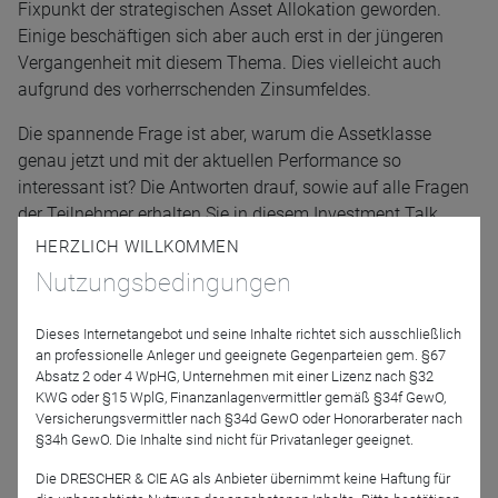
Fixpunkt der strategischen Asset Allokation geworden.
Einige beschäftigen sich aber auch erst in der jüngeren
Vergangenheit mit diesem Thema. Dies vielleicht auch
aufgrund des vorherrschenden Zinsumfeldes.
Die spannende Frage ist aber, warum die Assetklasse
genau jetzt und mit der aktuellen Performance so
interessant ist? Die Antworten drauf, sowie auf alle Fragen
der Teilnehmer erhalten Sie in diesem Investment Talk.
HERZLICH WILLKOMMEN
Referenten
Nutzungsbedingungen
Dieses Internetangebot und seine Inhalte richtet sich ausschließlich
an professionelle Anleger und geeignete Gegenparteien gem. §67
Absatz 2 oder 4 WpHG, Unternehmen mit einer Lizenz nach §32
KWG oder §15 WplG, Finanzanlagenvermittler gemäß §34f GewO,
Versicherungsvermittler nach §34d GewO oder Honorarberater nach
§34h GewO. Die Inhalte sind nicht für Privatanleger geeignet.
Die DRESCHER & CIE AG als Anbieter übernimmt keine Haftung für
Bernhard Birawe