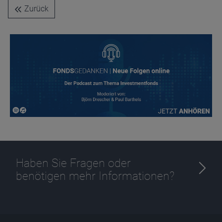
Name
CPref
Zurück
Anbieter
D&C
Zweck
Ablauf
1 Jahr
Haben Sie Fragen oder
benötigen mehr Informationen?