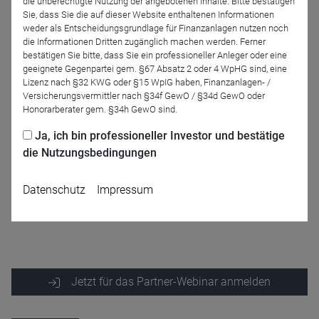
die unberechtigte Nutzung der angebotenen Inhalte. Bitte bestätigen
CONVEX Experts GmbH
Sie, dass Sie die auf dieser Website enthaltenen Informationen
weder als Entscheidungsgrundlage für Finanzanlagen nutzen noch
die Informationen Dritten zugänglich machen werden. Ferner
Moderation
bestätigen Sie bitte, dass Sie ein professioneller Anleger oder eine
geeignete Gegenpartei gem. §67 Absatz 2 oder 4 WpHG sind, eine
Lizenz nach §32 KWG oder §15 WpIG haben, Finanzanlagen- /
Versicherungsvermittler nach §34f GewO / §34d GewO oder
Honorarberater gem. §34h GewO sind.
Ja, ich bin professioneller Investor und bestätige
die Nutzungsbedingungen
Datenschutz
Impressum
Lars Postall
FundSpot GmbH
Jetzt für das Partner-Webinar anmelden