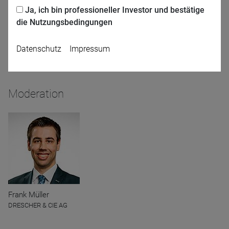
Ja, ich bin professioneller Investor und bestätige
die Nutzungsbedingungen
Daniel Zimmerer
Thomas Pfeifle
Datenschutz
Impressum
Swisscanto
TBF Global Asset
Management GmbH
Moderation
Name
CPref
Anbieter
D&C
Zweck
Ablauf
1 Jahr
Frank Müller
DRESCHER & CIE AG