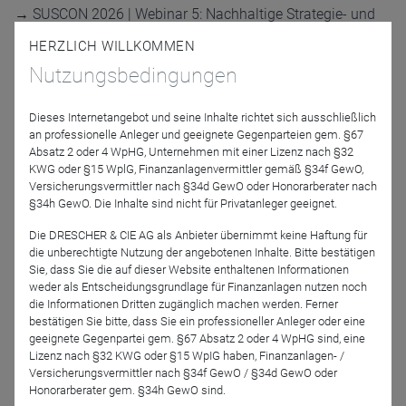
→
SUSCON 2026 | Webinar 5: Nachhaltige Strategie- und
Themenfonds: Was hat es gebracht? Was wird es bringen?
HERZLICH WILLKOMMEN
Nutzungsbedingungen
Referenten
Dieses Internetangebot und seine Inhalte richtet sich ausschließlich
an professionelle Anleger und geeignete Gegenparteien gem. §67
Absatz 2 oder 4 WpHG, Unternehmen mit einer Lizenz nach §32
KWG oder §15 WplG, Finanzanlagenvermittler gemäß §34f GewO,
Versicherungsvermittler nach §34d GewO oder Honorarberater nach
§34h GewO. Die Inhalte sind nicht für Privatanleger geeignet.
Die DRESCHER & CIE AG als Anbieter übernimmt keine Haftung für
die unberechtigte Nutzung der angebotenen Inhalte. Bitte bestätigen
Kevin Helm
Jörg Busboom
Sie, dass Sie die auf dieser Website enthaltenen Informationen
GLS Investment
ÖKORENTA
weder als Entscheidungsgrundlage für Finanzanlagen nutzen noch
Management GmbH
die Informationen Dritten zugänglich machen werden. Ferner
bestätigen Sie bitte, dass Sie ein professioneller Anleger oder eine
geeignete Gegenpartei gem. §67 Absatz 2 oder 4 WpHG sind, eine
Lizenz nach §32 KWG oder §15 WpIG haben, Finanzanlagen- /
Versicherungsvermittler nach §34f GewO / §34d GewO oder
Honorarberater gem. §34h GewO sind.