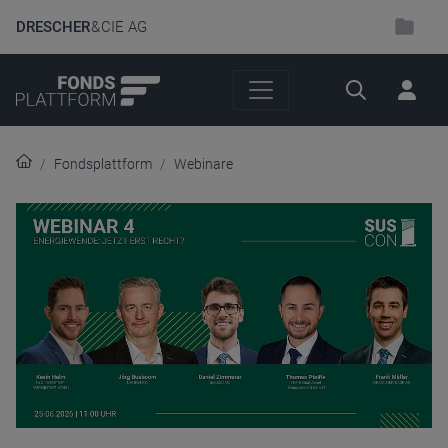
DRESCHER
& CIE AG
Suche
Fondsplattform
Webinare