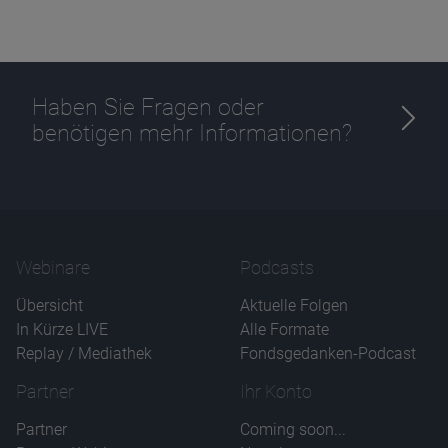
Haben Sie Fragen oder
Name
CPref
benötigen mehr Informationen?
Anbieter
D&C
Zweck
Ablauf
1 Jahr
Webinare
Podcasts
Übersicht
Aktuelle Folgen
In Kürze LIVE
Alle Formate
Replay / Mediathek
Fondsgedanken-Podcast
Partner
Ihr Konto
Partner
Coming soon...