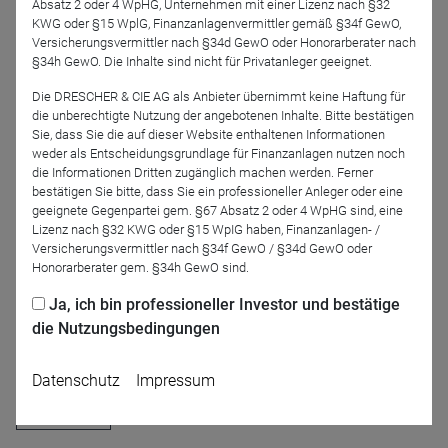
Absatz 2 oder 4 WpHG, Unternehmen mit einer Lizenz nach §32
Referenten
KWG oder §15 WplG, Finanzanlagenvermittler gemäß §34f GewO,
Versicherungsvermittler nach §34d GewO oder Honorarberater nach
§34h GewO. Die Inhalte sind nicht für Privatanleger geeignet.
Die DRESCHER & CIE AG als Anbieter übernimmt keine Haftung für
die unberechtigte Nutzung der angebotenen Inhalte. Bitte bestätigen
Sie, dass Sie die auf dieser Website enthaltenen Informationen
weder als Entscheidungsgrundlage für Finanzanlagen nutzen noch
die Informationen Dritten zugänglich machen werden. Ferner
bestätigen Sie bitte, dass Sie ein professioneller Anleger oder eine
geeignete Gegenpartei gem. §67 Absatz 2 oder 4 WpHG sind, eine
Frank Thelen
Marvin Wenserski
Lizenz nach §32 KWG oder §15 WpIG haben, Finanzanlagen- /
TEQ Capital
TEQ Capital
Versicherungsvermittler nach §34f GewO / §34d GewO oder
Honorarberater gem. §34h GewO sind.
Ja, ich bin professioneller Investor und bestätige
die Nutzungsbedingungen
Jetzt für das Partner-Webinar anmelden
Datenschutz
Impressum
Zurück