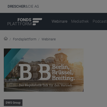
DRESCHER
& CIE AG
Webinare
Mediathek
Podcast
Fondsplattform
Webinare
DWS Group