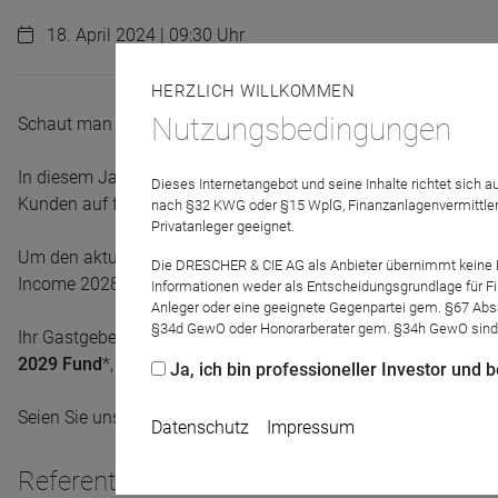
18. April 2024 | 09:30 Uhr
HERZLICH WILLKOMMEN
Nutzungsbedingungen
Schaut man auf das Anlageverhalten 2023, so standen kurzfri
In diesem Jahr stehen auf der einen Seite gewaltige Fälligkei
Dieses Internetangebot und seine Inhalte richtet sich
Kunden auf fallende Zinsen vorzubereiten.
nach §32 KWG oder §15 WplG, Finanzanlagenvermittler
Privatanleger geeignet.
Um den aktuellen Zins für die nächsten fünf Jahre abzusiche
Die DRESCHER & CIE AG als Anbieter übernimmt keine Haf
Income 2028 Fund* aufzulegen.
Informationen weder als Entscheidungsgrundlage für Fin
Anleger oder eine geeignete Gegenpartei gem. §67 Abs
§34d GewO oder Honorarberater gem. §34h GewO sind
Ihr Gastgeber Thomas Wahl wird Ihnen in einem 30-minütige
2029 Fund
*, vorstellen.
Ja, ich bin professioneller Investor und
Seien Sie unser Gast und melden Sie sich gleich an - Wir freue
Datenschutz
Impressum
Referenten