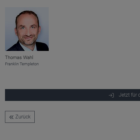
Name
CPref
Anbieter
D&C
Zweck
Ablauf
1 Jahr
Thomas Wahl
Franklin Templeton
Jetzt für
Zurück