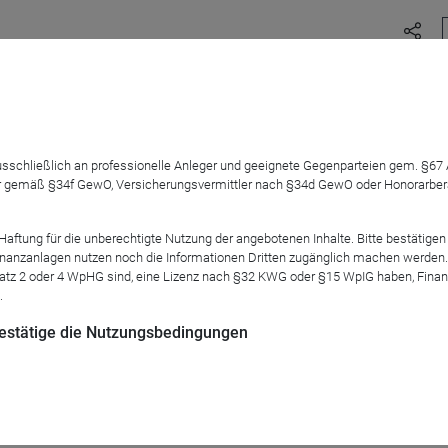
stige Zinsanlagen im Fokus aller Anleger.
ten zur Neuanlage im Fokus; auf der anderen Seite gibt es den kla
 ausschließlich an professionelle Anleger und geeignete Gegenparteien gem. §6
 gemäß §34f GewO, Versicherungsvermittler nach §34d GewO oder Honorarberate
rn, haben wir uns entschieden, den Nachfolger zum Franklin Res
tung für die unberechtigte Nutzung der angebotenen Inhalte. Bitte bestätigen 
anzanlagen nutzen noch die Informationen Dritten zugänglich machen werden. Fe
atz 2 oder 4 WpHG sind, eine Lizenz nach §32 KWG oder §15 WpIG haben, Finan
.
n Webinar unseren neuen Laufzeitfonds, den
Franklin Responsi
 bestätige die Nutzungsbedingungen
n uns auf Sie!