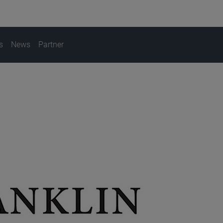
s
News
Partner