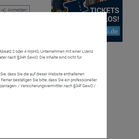
Anmelden
ren Auftrag,
7 Absatz 2 oder 4 WpHG, Unternehmen mit einer Lizenz
r nach §34h GewO. Die Inhalte sind nicht für
ponsible
Sie, dass Sie die auf dieser Website enthaltenen
rner bestätigen Sie bitte, dass Sie ein professioneller
zanlagen- / Versicherungsvermittler nach §34f GewO /
ble Income