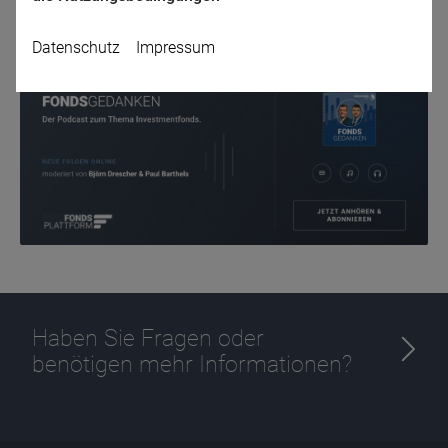
Zurück
Datenschutz
Impressum
Name
CPref
Anbieter
D&C
Zweck
Ablauf
1 Jahr
Haben Sie Fragen oder
benötigen mehr Informationen?