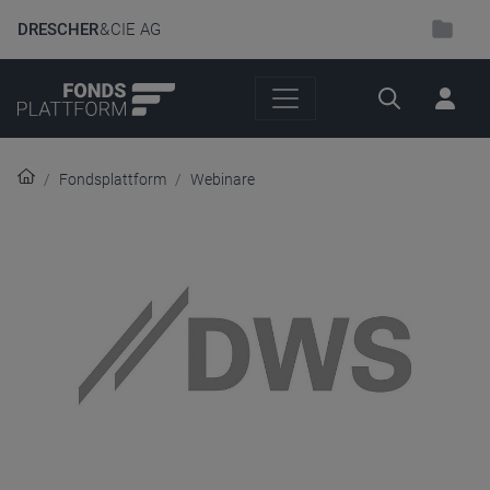
DRESCHER
& CIE AG
Suche
Fondsplattform
Webinare