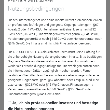
HERZLICH WILLKOMMEN
DWS Marktausblick 2024 – Entspannung oder weiter
Unruhe an den Märkten?
Nutzungsbedingungen
Zinsen am Gipfel? – Intelligente Rentenstrategien
Risiko und Rendite fest im Blick – Multi Asset in
Dieses Internetangebot und seine Inhalte richtet sich ausschließlich
Zeiten von Zinsen
an professionelle Anleger und geeignete Gegenparteien gem. §67
Absatz 2 oder 4 WpHG, Unternehmen mit einer Lizenz nach §32
Chancen durch Transformation und Innovation –
KWG oder §15 WplG, Finanzanlagenvermittler gemäß §34f GewO,
Infrastruktur investierbar machen
Versicherungsvermittler nach §34d GewO oder Honorarberater nach
Deutsche und europäische Aktien – No go oder Must
§34h GewO. Die Inhalte sind nicht für Privatanleger geeignet.
have?
Die DRESCHER & CIE AG als Anbieter übernimmt keine Haftung für
Vorsorgeanalyse 2024 – Ideen für den
die unberechtigte Nutzung der angebotenen Inhalte. Bitte bestätigen
Beratungsalltag
Sie, dass Sie die auf dieser Website enthaltenen Informationen
weder als Entscheidungsgrundlage für Finanzanlagen nutzen noch
Selbstverständlich erhalten Sie für Ihre Teilnahme IDD-
die Informationen Dritten zugänglich machen werden. Ferner
bestätigen Sie bitte, dass Sie ein professioneller Anleger oder eine
konforme Weiterbildungszeiten.
geeignete Gegenpartei gem. §67 Absatz 2 oder 4 WpHG sind, eine
Lizenz nach §32 KWG oder §15 WpIG haben, Finanzanlagen- /
Versicherungsvermittler nach §34f GewO / §34d GewO oder
Honorarberater gem. §34h GewO sind.
Jetzt für das Partner-Webinar anmelden
Ja, ich bin professioneller Investor und bestätige
die Nutzungsbedingungen