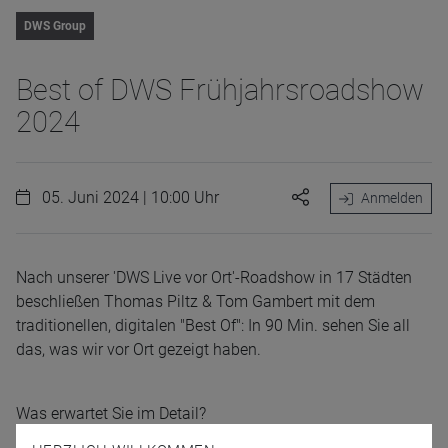
DWS Group
Best of DWS Frühjahrsroadshow
2024
05. Juni 2024 | 10:00 Uhr
Anmelden
Nach unserer 'DWS Live vor Ort'-Roadshow in 17 Städten
beschließen Thomas Piltz & Tom Gambert mit dem
traditionellen, digitalen "Best Of": In 90 Min. sehen Sie all
das, was wir vor Ort gezeigt haben.
Was erwartet Sie im Detail?