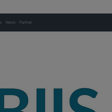
s
News
Partner