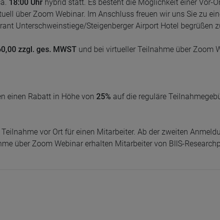
ca.
18:00 Uhr
hybrid statt. Es besteht die Möglichkeit einer Vor-
rtuell über Zoom Webinar. Im Anschluss freuen wir uns Sie zu ei
nt Unterschweinstiege/Steigenberger Airport Hotel begrüßen z
60,00 zzgl. ges. MWST
und bei virtueller Teilnahme über Zoom
lten einen Rabatt in Höhe von
25%
auf die reguläre Teilnahmegebü
 Teilnahme vor Ort für einen Mitarbeiter. Ab der zweiten Anmeldu
ahme über Zoom Webinar erhalten Mitarbeiter von BIIS-Researchp