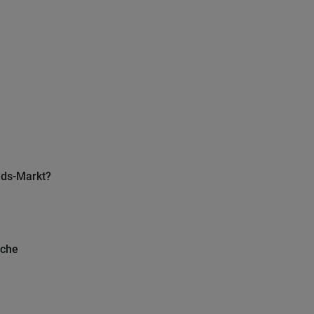
nds-Markt?
lche