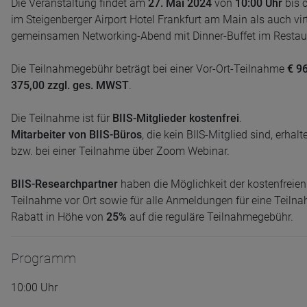
Die Veranstaltung findet am
27. Mai 2024
von
10:00 Uhr
bis 
im Steigenberger Airport Hotel Frankfurt am Main als auch vi
gemeinsamen Networking-Abend mit Dinner-Buffet im Restaura
Die Teilnahmegebühr beträgt bei einer Vor-Ort-Teilnahme
€ 9
375,00 zzgl. ges. MWST
.
Die Teilnahme ist für
BIIS-Mitglieder kostenfrei
.
Mitarbeiter von BIIS-Büros
, die kein BIIS-Mitglied sind, erha
bzw. bei einer Teilnahme über Zoom Webinar.
BIIS-Researchpartner
haben die Möglichkeit der kostenfreien
Teilnahme vor Ort sowie für alle Anmeldungen für eine Teiln
Rabatt in Höhe von
25%
auf die reguläre Teilnahmegebühr.
Programm
10:00 Uhr