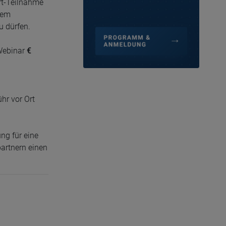
Ort-Teilnahme
nem
u dürfen.
 Webinar
€
hr vor Ort
ng für eine
artnern einen