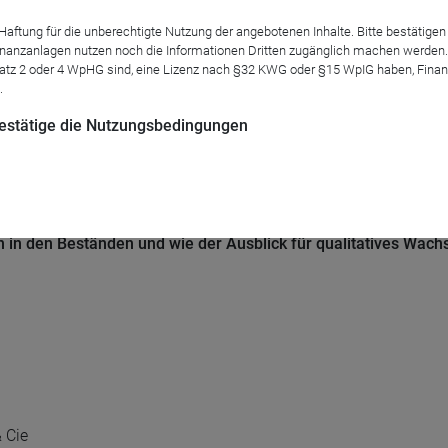
tung für die unberechtigte Nutzung der angebotenen Inhalte. Bitte bestätigen 
anzanlagen nutzen noch die Informationen Dritten zugänglich machen werden. Fe
atz 2 oder 4 WpHG sind, eine Lizenz nach §32 KWG oder §15 WpIG haben, Finan
.
 bestätige die Nutzungsbedingungen
ins ist zurück, und jetzt?
ion in den Beständen und wie der Ausblick für qualitatives Wac
 Cie