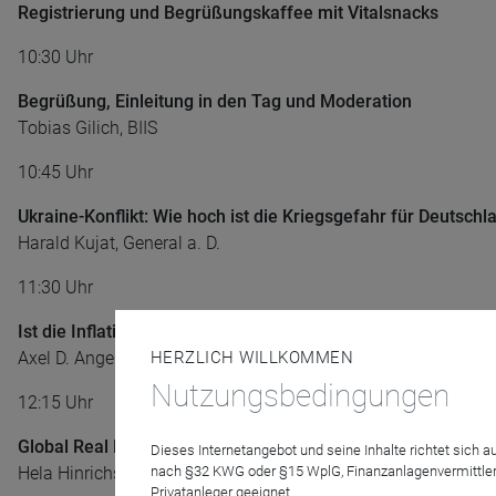
Registrierung und Begrüßungskaffee mit Vitalsnacks
10:30 Uhr
Begrüßung, Einleitung in den Tag und Moderation
Tobias Gilich, BIIS
10:45 Uhr
Ukraine-Konflikt: Wie hoch ist die Kriegsgefahr für Deuts
Harald Kujat, General a. D.
11:30 Uhr
Ist die Inflation wirklich schon besiegt? Implikationen für 
Axel D. Angermann, FERI
HERZLICH WILLKOMMEN
Nutzungsbedingungen
12:15 Uhr
Global Real Estate: Aktuelle Daten, Trends und Prognosen
Dieses Internetangebot und seine Inhalte richtet sich
Hela Hinrichs, JLL
nach §32 KWG oder §15 WplG, Finanzanlagenvermittler
Privatanleger geeignet.