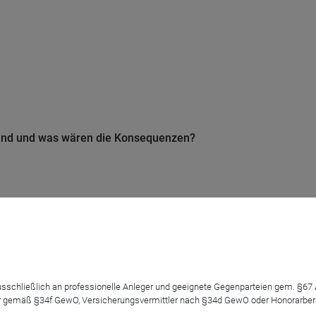
chland und was wären die Konsequenzen?
Zinsentwicklung und Anlageklassen
 ausschließlich an professionelle Anleger und geeignete Gegenparteien gem. §6
 gemäß §34f GewO, Versicherungsvermittler nach §34d GewO oder Honorarberate