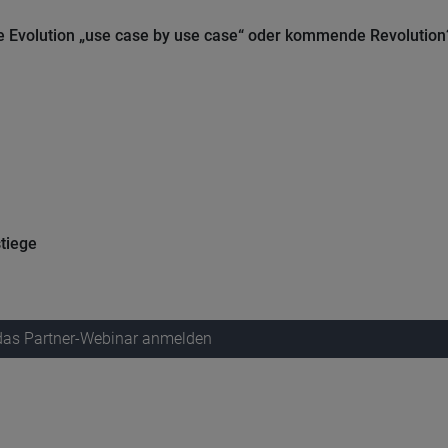
e Evolution „use case by use case“ oder kommende Revolution
tiege
 das Partner-Webinar anmelden