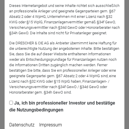
pwd=S0I3bks4bk55OGRwUXo2ckMybktGdz09
klicken +
Dieses Internetangebot und seine Inhalte richtet sich ausschließlich
Kenncode 303000
an professionelle Anleger und geeignete Gegenparteien gem. §67
Absatz 2 oder 4 WpHG, Unternehmen mit einer Lizenz nach §32
KWG oder §15 WplG, Finanzanlagenvermittler gemäß §34f GewO,
oder:
Versicherungsvermittler nach §34d GewO oder Honorarberater nach
§34h GewO. Die Inhalte sind nicht für Privatanleger geeignet.
Telefoneinwahl 069-50 500 951 + Sitzungs-ID 9888 4024
Die DRESCHER & CIE AG als Anbieter übernimmt keine Haftung für
die unberechtigte Nutzung der angebotenen Inhalte. Bitte bestätigen
967# + Teilnehmer-ID # + Sitzungs-Passwort 303000#;
Sie, dass Sie die auf dieser Website enthaltenen Informationen
(iPhone-freundlich
weder als Entscheidungsgrundlage für Finanzanlagen nutzen noch
+496950500951,,98884024967#,,,,*303000# )
die Informationen Dritten zugänglich machen werden. Ferner
bestätigen Sie bitte, dass Sie ein professioneller Anleger oder eine
geeignete Gegenpartei gem. §67 Absatz 2 oder 4 WpHG sind, eine
Lizenz nach §32 KWG oder §15 WpIG haben, Finanzanlagen- /
Versicherungsvermittler nach §34f GewO / §34d GewO oder
Honorarberater gem. §34h GewO sind.
Zurück
Ja, ich bin professioneller Investor und bestätige
die Nutzungsbedingungen
Datenschutz
Impressum