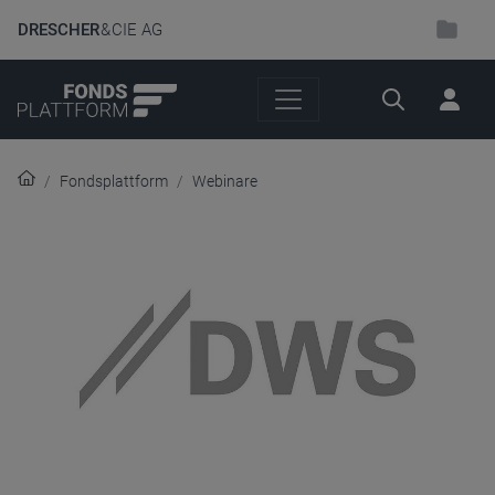
DRESCHER
& CIE AG
Suche
Fondsplattform
Webinare