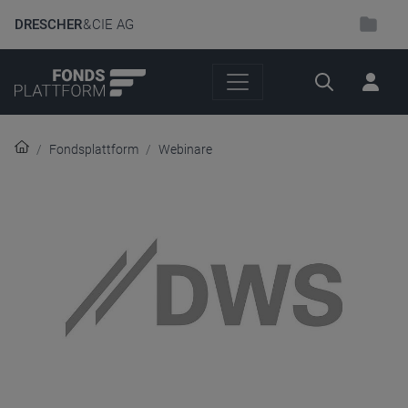
DRESCHER
& CIE AG
Suche
Fondsplattform
Webinare