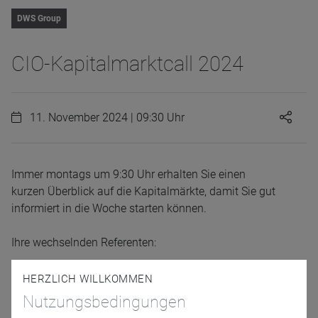
DWS Group
CIO-Kapitalmarktcall 2024
11. November 2024 | 09:30 Uhr
Immer montags um 9:30 Uhr erhalten Sie einen
kurzen Überblick auf die Kapitalmärkte, damit Sie gut
informiert in die Woche starten können.
Ihre wechselnden Referenten:
Johannes Müller, Head of Research, Macro
HERZLICH WILLKOMMEN
Research DWS
Nutzungsbedingungen
Dr. Martin Moryson, Chefvolkswirt Europa, DWS