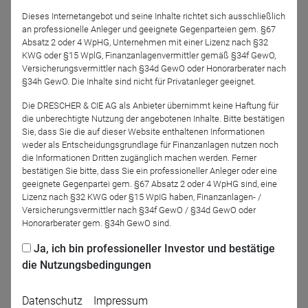
Vera Fehling, CIO Western Europe der DWS
Dieses Internetangebot und seine Inhalte richtet sich ausschließlich
Moderation: Tom Hecky
an professionelle Anleger und geeignete Gegenparteien gem. §67
Absatz 2 oder 4 WpHG, Unternehmen mit einer Lizenz nach §32
KWG oder §15 WplG, Finanzanlagenvermittler gemäß §34f GewO,
Einwahldaten:
Versicherungsvermittler nach §34d GewO oder Honorarberater nach
Zoom-Webinar, mit Folienanzeige
https://dws.zoom.us/j/98884024967?
§34h GewO. Die Inhalte sind nicht für Privatanleger geeignet.
pwd=S0I3bks4bk55OGRwUXo2ckMybktGdz09
klicken + Kenncode 303000
Die DRESCHER & CIE AG als Anbieter übernimmt keine Haftung für
oder:
die unberechtigte Nutzung der angebotenen Inhalte. Bitte bestätigen
Telefoneinwahl 069-50 500 951 + Sitzungs-ID 9888 4024 967# + Teilnehmer-
Sie, dass Sie die auf dieser Website enthaltenen Informationen
weder als Entscheidungsgrundlage für Finanzanlagen nutzen noch
ID # + Sitzungs-Passwort 303000#; (iPhone-freundlich
die Informationen Dritten zugänglich machen werden. Ferner
+496950500951,,98884024967#,,,,*303000# )
bestätigen Sie bitte, dass Sie ein professioneller Anleger oder eine
geeignete Gegenpartei gem. §67 Absatz 2 oder 4 WpHG sind, eine
Lizenz nach §32 KWG oder §15 WpIG haben, Finanzanlagen- /
Versicherungsvermittler nach §34f GewO / §34d GewO oder
Honorarberater gem. §34h GewO sind.
Zurück
Ja, ich bin professioneller Investor und bestätige
die Nutzungsbedingungen
Datenschutz
Impressum