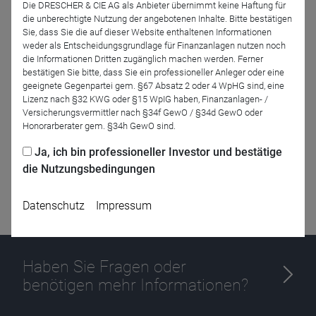
Die DRESCHER & CIE AG als Anbieter übernimmt keine Haftung für
die unberechtigte Nutzung der angebotenen Inhalte. Bitte bestätigen
Sie, dass Sie die auf dieser Website enthaltenen Informationen
weder als Entscheidungsgrundlage für Finanzanlagen nutzen noch
Zurück
die Informationen Dritten zugänglich machen werden. Ferner
bestätigen Sie bitte, dass Sie ein professioneller Anleger oder eine
geeignete Gegenpartei gem. §67 Absatz 2 oder 4 WpHG sind, eine
Lizenz nach §32 KWG oder §15 WpIG haben, Finanzanlagen- /
Versicherungsvermittler nach §34f GewO / §34d GewO oder
Honorarberater gem. §34h GewO sind.
Ja, ich bin professioneller Investor und bestätige
die Nutzungsbedingungen
Datenschutz
Impressum
Haben Sie Fragen oder
benötigen mehr Informationen?