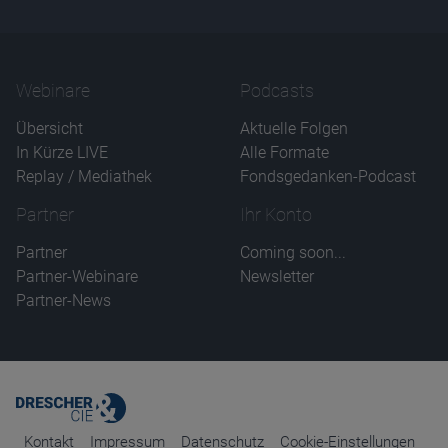
Name
CPref
Anbieter
D&C
Zweck
Webinare
Podcasts
Ablauf
1 Jahr
Übersicht
Aktuelle Folgen
In Kürze LIVE
Alle Formate
Replay / Mediathek
Fondsgedanken-Podcast
Partner
Ihr Konto
Partner
Coming soon...
Partner-Webinare
Newsletter
Partner-News
Kontakt
Impressum
Datenschutz
Cookie-Einstellungen