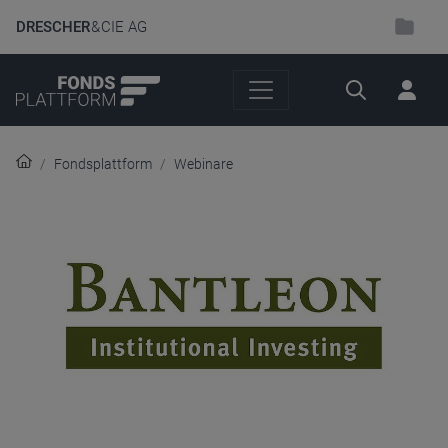
DRESCHER
& CIE AG
Suche
Fondsplattform
Webinare